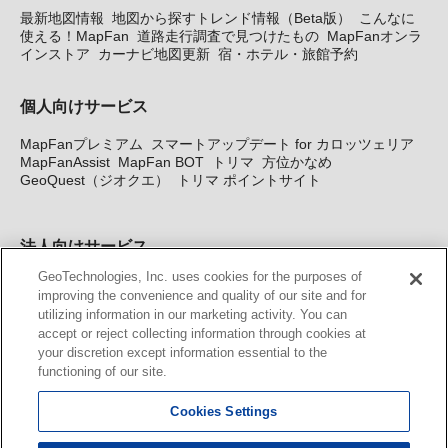
最新地図情報
地図から探すトレンド情報（Beta版）
こんなに
使える！MapFan
道路走行調査で見つけたもの
MapFanオンラ
インストア
カーナビ地図更新
宿・ホテル・旅館予約
個人向けサービス
MapFanプレミアム
スマートアップデート for カロッツェリア
MapFanAssist
MapFan BOT
トリマ
方位かなめ
GeoQuest（ジオクエ）
トリマ ポイントサイト
法人向けサービス
GeoTechnologies, Inc. uses cookies for the purposes of
法人向け地図・位置情報サービス
WEBサイト・システム向け地
improving the convenience and quality of our site and for
図API
Windows PC向け地図開発キット
MapFan DB
住所確認
utilizing information in our marketing activity. You can
サービス
MAP WORLD+
トリマ広告
Geo-Research
スグロ
accept or reject collecting information through cookies at
ジ
your discretion except information essential to the
functioning of our site.
カーナビ地図更新サービス
Cookies Settings
MapFan スマートメンバーズ
カロッツェリア地図割プラス
KENWOOD MapFan Club