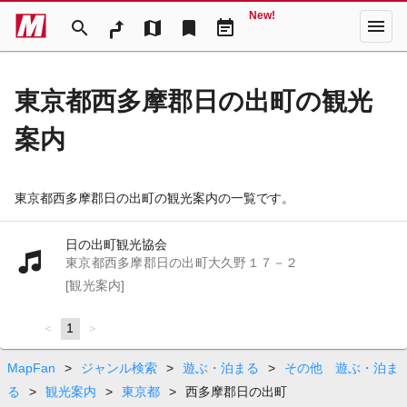
New!
menu
search
map
bookmark
event_note
東京都西多摩郡日の出町の観光
案内
東京都西多摩郡日の出町の観光案内の一覧です。
日の出町観光協会
東京都西多摩郡日の出町大久野１７－２
[観光案内]
page
You're
1
page
on
page
MapFan
>
ジャンル検索
>
遊ぶ・泊まる
>
その他 遊ぶ・泊ま
る
>
観光案内
>
東京都
>
西多摩郡日の出町