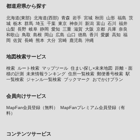
都道府県から探す
北海道(東部)
北海道(西部)
青森
岩手
宮城
秋田
山形
福島
茨
城
栃木
群馬
埼玉
千葉
東京
神奈川
新潟
富山
石川
福井
山梨
長野
岐阜
静岡
愛知
三重
滋賀
大阪
京都
兵庫
奈良
和歌山
鳥取
島根
岡山
広島
山口
徳島
香川
愛媛
高知
福
岡
佐賀
長崎
熊本
大分
宮崎
鹿児島
沖縄
地図検索サービス
検索
ルート検索
マップツール
住まい探し×未来地図
距離・面
積の計測
未来情報ランキング
住所一覧検索
郵便番号検索
駅
一覧検索
ジャンル一覧検索
ブックマーク
おでかけプラン
会員向けサービス
MapFan会員登録（無料）
MapFanプレミアム会員登録（有
料）
コンテンツサービス