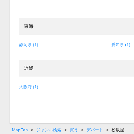
東海
静岡県 (1)
愛知県 (1)
近畿
大阪府 (1)
MapFan
>
ジャンル検索
>
買う
>
デパート
>
松坂屋