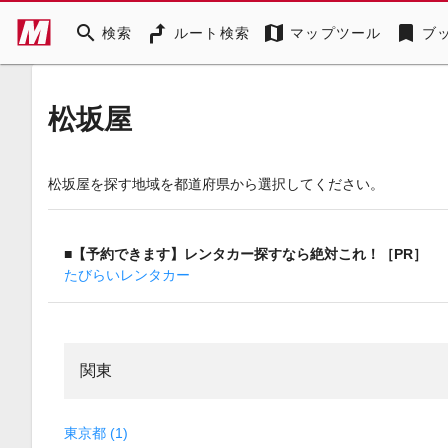
search
map
bookmark
検索
ルート検索
マップツール
ブ
松坂屋
松坂屋を探す地域を都道府県から選択してください。
■【予約できます】レンタカー探すなら絶対これ！［PR］
たびらいレンタカー
関東
東京都 (1)