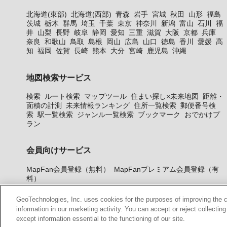
北海道(東部)
北海道(西部)
青森
岩手
宮城
秋田
山形
福島
茨城
栃木
群馬
埼玉
千葉
東京
神奈川
新潟
富山
石川
福
井
山梨
長野
岐阜
静岡
愛知
三重
滋賀
大阪
京都
兵庫
奈良
和歌山
鳥取
島根
岡山
広島
山口
徳島
香川
愛媛
高
知
福岡
佐賀
長崎
熊本
大分
宮崎
鹿児島
沖縄
地図検索サービス
検索
ルート検索
マップツール
住まい探し×未来地図
距離・
面積の計測
未来情報ランキング
住所一覧検索
郵便番号検
索
駅一覧検索
ジャンル一覧検索
ブックマーク
おでかけプ
ラン
会員向けサービス
MapFan会員登録（無料）
MapFanプレミアム会員登録（有
料）
GeoTechnologies, Inc. uses cookies for the purposes of improving the con
information in our marketing activity. You can accept or reject collectin
except information essential to the functioning of our site.