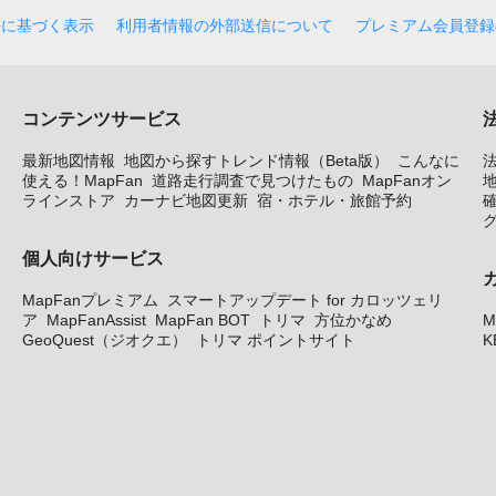
法に基づく表示
利用者情報の外部送信について
プレミアム会員登録
コンテンツサービス
最新地図情報
地図から探すトレンド情報（Beta版）
こんなに
使える！MapFan
道路走行調査で見つけたもの
MapFanオン
地
ラインストア
カーナビ地図更新
宿・ホテル・旅館予約
個人向けサービス
MapFanプレミアム
スマートアップデート for カロッツェリ
ア
MapFanAssist
MapFan BOT
トリマ
方位かなめ
M
GeoQuest（ジオクエ）
トリマ ポイントサイト
K