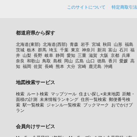
このサイトについて
特定商取引
都道府県から探す
北海道(東部)
北海道(西部)
青森
岩手
宮城
秋田
山形
福島
茨城
栃木
群馬
埼玉
千葉
東京
神奈川
新潟
富山
石川
福
井
山梨
長野
岐阜
静岡
愛知
三重
滋賀
大阪
京都
兵庫
奈良
和歌山
鳥取
島根
岡山
広島
山口
徳島
香川
愛媛
高
知
福岡
佐賀
長崎
熊本
大分
宮崎
鹿児島
沖縄
地図検索サービス
検索
ルート検索
マップツール
住まい探し×未来地図
距離・
面積の計測
未来情報ランキング
住所一覧検索
郵便番号検
索
駅一覧検索
ジャンル一覧検索
ブックマーク
おでかけプ
ラン
会員向けサービス