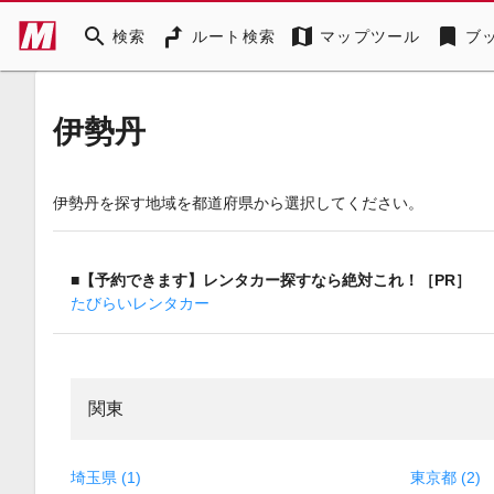
search
map
bookmark
検索
ルート検索
マップツール
ブ
伊勢丹
伊勢丹を探す地域を都道府県から選択してください。
■【予約できます】レンタカー探すなら絶対これ！［PR］
たびらいレンタカー
関東
埼玉県 (1)
東京都 (2)