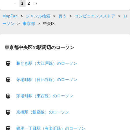
page
You're
1
page
2
page
on
page
MapFan
>
ジャンル検索
>
買う
>
コンビニエンスストア
>
ロ
ーソン
>
東京都
>
中央区
東京都中央区の駅周辺のローソン
勝どき駅（大江戸線）のローソン
茅場町駅（日比谷線）のローソン
茅場町駅（東西線）のローソン
京橋駅（銀座線）のローソン
銀座一丁目駅（有楽町線）のローソン