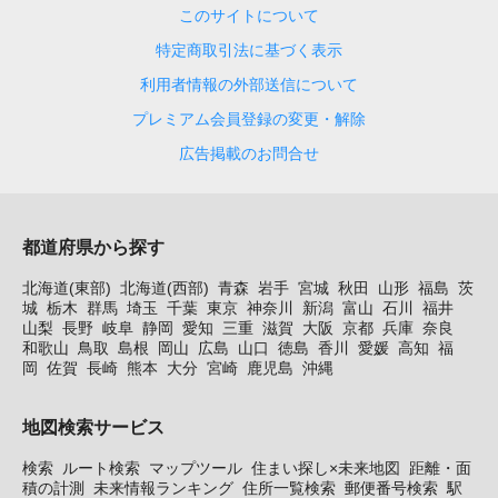
このサイトについて
特定商取引法に基づく表示
利用者情報の外部送信について
プレミアム会員登録の変更・解除
広告掲載のお問合せ
都道府県から探す
北海道(東部)
北海道(西部)
青森
岩手
宮城
秋田
山形
福島
茨
城
栃木
群馬
埼玉
千葉
東京
神奈川
新潟
富山
石川
福井
山梨
長野
岐阜
静岡
愛知
三重
滋賀
大阪
京都
兵庫
奈良
和歌山
鳥取
島根
岡山
広島
山口
徳島
香川
愛媛
高知
福
岡
佐賀
長崎
熊本
大分
宮崎
鹿児島
沖縄
地図検索サービス
検索
ルート検索
マップツール
住まい探し×未来地図
距離・面
積の計測
未来情報ランキング
住所一覧検索
郵便番号検索
駅