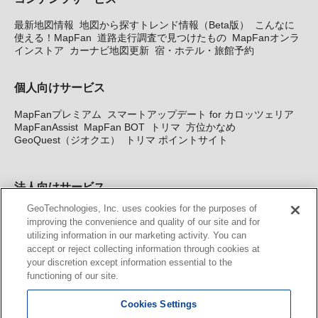
最新地図情報
地図から探すトレンド情報（Beta版）
こんなに
使える！MapFan
道路走行調査で見つけたもの
MapFanオンラ
インストア
カーナビ地図更新
宿・ホテル・旅館予約
個人向けサービス
MapFanプレミアム
スマートアップデート for カロッツェリア
MapFanAssist
MapFan BOT
トリマ
方位かなめ
GeoQuest（ジオクエ）
トリマ ポイントサイト
法人向けサービス
GeoTechnologies, Inc. uses cookies for the purposes of
法人向け地図・位置情報サービス
WEBサイト・システム向け地
improving the convenience and quality of our site and for
図API
Windows PC向け地図開発キット
MapFan DB
住所確認
utilizing information in our marketing activity. You can
サービス
MAP WORLD+
トリマ広告
Geo-Research
スグロ
accept or reject collecting information through cookies at
ジ
your discretion except information essential to the
functioning of our site.
カーナビ地図更新サービス
Cookies Settings
MapFan スマートメンバーズ
カロッツェリア地図割プラス