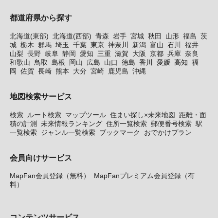
都道府県から探す
北海道(東部)
北海道(西部)
青森
岩手
宮城
秋田
山形
福島
茨
城
栃木
群馬
埼玉
千葉
東京
神奈川
新潟
富山
石川
福井
山梨
長野
岐阜
静岡
愛知
三重
滋賀
大阪
京都
兵庫
奈良
和歌山
鳥取
島根
岡山
広島
山口
徳島
香川
愛媛
高知
福
岡
佐賀
長崎
熊本
大分
宮崎
鹿児島
沖縄
地図検索サービス
検索
ルート検索
マップツール
住まい探し×未来地図
距離・面
積の計測
未来情報ランキング
住所一覧検索
郵便番号検索
駅
一覧検索
ジャンル一覧検索
ブックマーク
おでかけプラン
会員向けサービス
MapFan会員登録（無料）
MapFanプレミアム会員登録（有
料）
コンテンツサービス