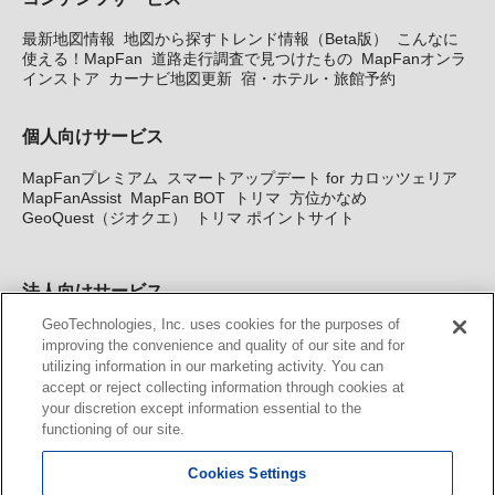
最新地図情報
地図から探すトレンド情報（Beta版）
こんなに
使える！MapFan
道路走行調査で見つけたもの
MapFanオンラ
インストア
カーナビ地図更新
宿・ホテル・旅館予約
個人向けサービス
MapFanプレミアム
スマートアップデート for カロッツェリア
MapFanAssist
MapFan BOT
トリマ
方位かなめ
GeoQuest（ジオクエ）
トリマ ポイントサイト
法人向けサービス
GeoTechnologies, Inc. uses cookies for the purposes of
法人向け地図・位置情報サービス
WEBサイト・システム向け地
improving the convenience and quality of our site and for
図API
Windows PC向け地図開発キット
MapFan DB
住所確認
utilizing information in our marketing activity. You can
サービス
MAP WORLD+
トリマ広告
Geo-Research
スグロ
accept or reject collecting information through cookies at
ジ
your discretion except information essential to the
functioning of our site.
カーナビ地図更新サービス
Cookies Settings
MapFan スマートメンバーズ
カロッツェリア地図割プラス