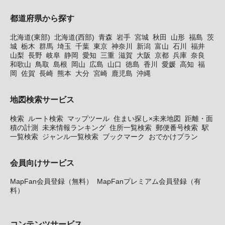
都道府県から探す
北海道(東部)
北海道(西部)
青森
岩手
宮城
秋田
山形
福島
茨
城
栃木
群馬
埼玉
千葉
東京
神奈川
新潟
富山
石川
福井
山梨
長野
岐阜
静岡
愛知
三重
滋賀
大阪
京都
兵庫
奈良
和歌山
鳥取
島根
岡山
広島
山口
徳島
香川
愛媛
高知
福
岡
佐賀
長崎
熊本
大分
宮崎
鹿児島
沖縄
地図検索サービス
検索
ルート検索
マップツール
住まい探し×未来地図
距離・面
積の計測
未来情報ランキング
住所一覧検索
郵便番号検索
駅
一覧検索
ジャンル一覧検索
ブックマーク
おでかけプラン
会員向けサービス
MapFan会員登録（無料）
MapFanプレミアム会員登録（有
料）
コンテンツサービス