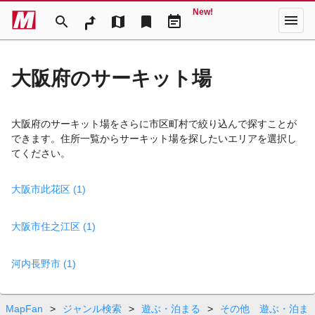
New!
menu
search
map
bookmark
event_note
大阪府のサーキット場
大阪府のサーキット場をさらに市区町村で絞り込んで探すことが
できます。住所一覧からサーキット場を探したいエリアを選択し
てください。
大阪市此花区 (1)
大阪市住之江区 (1)
河内長野市 (1)
MapFan
>
ジャンル検索
>
遊ぶ・泊まる
>
その他 遊ぶ・泊ま