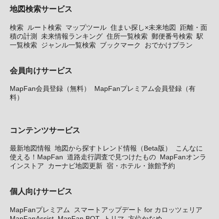
地図検索サービス
検索
ルート検索
マップツール
住まい探し×未来地図
距離・面
積の計測
未来情報ランキング
住所一覧検索
郵便番号検索
駅
一覧検索
ジャンル一覧検索
ブックマーク
おでかけプラン
会員向けサービス
MapFan会員登録（無料）
MapFanプレミアム会員登録（有
料）
コンテンツサービス
最新地図情報
地図から探すトレンド情報（Beta版）
こんなに
使える！MapFan
道路走行調査で見つけたもの
MapFanオンラ
インストア
カーナビ地図更新
宿・ホテル・旅館予約
個人向けサービス
MapFanプレミアム
スマートアップデート for カロッツェリア
MapFanAssist
MapFan BOT
トリマ
方位かなめ