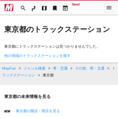
New!
menu
search
map
bookmark
event_note
東京都のトラックステーション
東京都にトラックステーションは見つかりませんでした。
他の地域のトラックステーションを探す
MapFan
>
ジャンル検索
>
車・交通
>
その他 車・交通
>
ト
ラックステーション
>
東京都
東京都の未来情報を見る
東京都の開店・閉店を見る