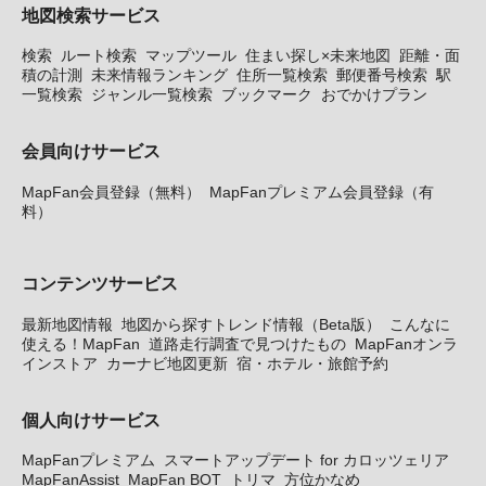
地図検索サービス
検索
ルート検索
マップツール
住まい探し×未来地図
距離・面
積の計測
未来情報ランキング
住所一覧検索
郵便番号検索
駅
一覧検索
ジャンル一覧検索
ブックマーク
おでかけプラン
会員向けサービス
MapFan会員登録（無料）
MapFanプレミアム会員登録（有
料）
コンテンツサービス
最新地図情報
地図から探すトレンド情報（Beta版）
こんなに
使える！MapFan
道路走行調査で見つけたもの
MapFanオンラ
インストア
カーナビ地図更新
宿・ホテル・旅館予約
個人向けサービス
MapFanプレミアム
スマートアップデート for カロッツェリア
MapFanAssist
MapFan BOT
トリマ
方位かなめ