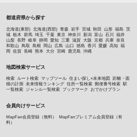
都道府県から探す
北海道(東部)
北海道(西部)
青森
岩手
宮城
秋田
山形
福島
茨
城
栃木
群馬
埼玉
千葉
東京
神奈川
新潟
富山
石川
福井
山梨
長野
岐阜
静岡
愛知
三重
滋賀
大阪
京都
兵庫
奈良
和歌山
鳥取
島根
岡山
広島
山口
徳島
香川
愛媛
高知
福
岡
佐賀
長崎
熊本
大分
宮崎
鹿児島
沖縄
地図検索サービス
検索
ルート検索
マップツール
住まい探し×未来地図
距離・面
積の計測
未来情報ランキング
住所一覧検索
郵便番号検索
駅
一覧検索
ジャンル一覧検索
ブックマーク
おでかけプラン
会員向けサービス
MapFan会員登録（無料）
MapFanプレミアム会員登録（有
料）