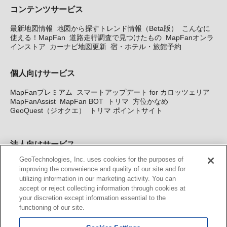
コンテンツサービス
最新地図情報
地図から探すトレンド情報（Beta版）
こんなに
使える！MapFan
道路走行調査で見つけたもの
MapFanオンラ
インストア
カーナビ地図更新
宿・ホテル・旅館予約
個人向けサービス
MapFanプレミアム
スマートアップデート for カロッツェリア
MapFanAssist
MapFan BOT
トリマ
方位かなめ
GeoQuest（ジオクエ）
トリマ ポイントサイト
法人向けサービス
GeoTechnologies, Inc. uses cookies for the purposes of
法人向け地図・位置情報サービス
WEBサイト・システム向け地
improving the convenience and quality of our site and for
図API
Windows PC向け地図開発キット
MapFan DB
住所確認
utilizing information in our marketing activity. You can
サービス
MAP WORLD+
トリマ広告
Geo-Research
スグロ
accept or reject collecting information through cookies at
ジ
your discretion except information essential to the
functioning of our site.
カーナビ地図更新サービス