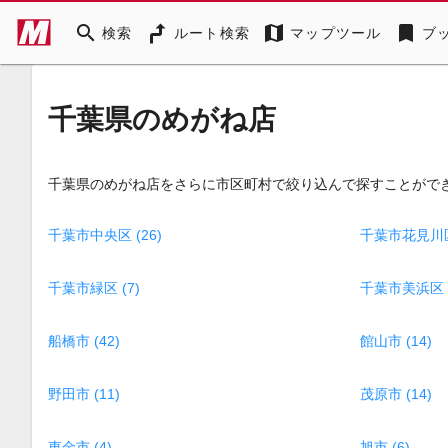
search
map
bookmark
検索
ルート検索
マップツール
ブ
千葉県のめがね店
千葉県のめがね店をさらに市区町村で絞り込んで探すことがで
千葉市中央区 (26)
千葉市花見川区 
千葉市緑区 (7)
千葉市美浜区 (
船橋市 (42)
館山市 (14)
野田市 (11)
茂原市 (14)
東金市 (4)
旭市 (6)