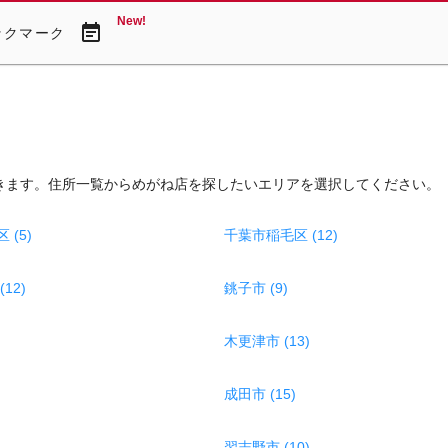
New!
event_note
ックマーク
きます。住所一覧からめがね店を探したいエリアを選択してください。
(5)
千葉市稲毛区 (12)
12)
銚子市 (9)
木更津市 (13)
成田市 (15)
習志野市 (10)