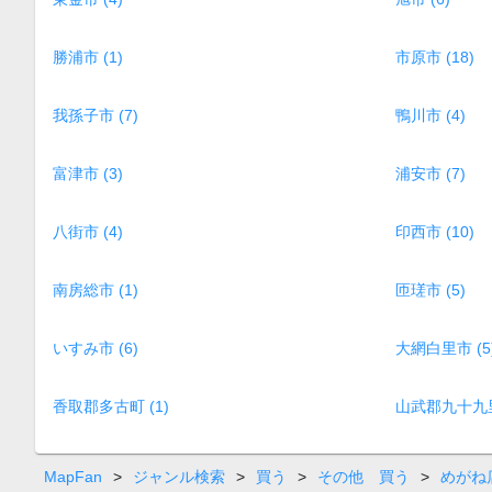
勝浦市 (1)
市原市 (18)
我孫子市 (7)
鴨川市 (4)
富津市 (3)
浦安市 (7)
八街市 (4)
印西市 (10)
南房総市 (1)
匝瑳市 (5)
いすみ市 (6)
大網白里市 (5
香取郡多古町 (1)
山武郡九十九里
MapFan
>
ジャンル検索
>
買う
>
その他 買う
>
めがね