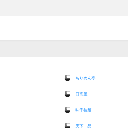
ちりめん亭
日高屋
味千拉麺
天下一品