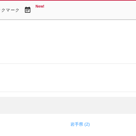
New!
event_note
ックマーク
岩手県 (2)