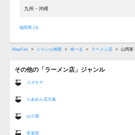
九州・沖縄
福岡県 (3)
MapFan
>
ジャンル検索
>
食べる
>
ラーメン店
>
山岡家
その他の「ラーメン店」ジャンル
スガキヤ
らあめん花月嵐
山小屋
幸楽苑