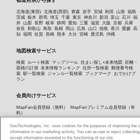
北海道(東部)
北海道(西部)
青森
岩手
宮城
秋田
山形
福島
茨城
栃木
群馬
埼玉
千葉
東京
神奈川
新潟
富山
石川
福
井
山梨
長野
岐阜
静岡
愛知
三重
滋賀
大阪
京都
兵庫
奈良
和歌山
鳥取
島根
岡山
広島
山口
徳島
香川
愛媛
高
知
福岡
佐賀
長崎
熊本
大分
宮崎
鹿児島
沖縄
地図検索サービス
検索
ルート検索
マップツール
住まい探し×未来地図
距離・
面積の計測
未来情報ランキング
住所一覧検索
郵便番号検
索
駅一覧検索
ジャンル一覧検索
ブックマーク
おでかけプ
ラン
会員向けサービス
MapFan会員登録（無料）
MapFanプレミアム会員登録（有
料）
GeoTechnologies, Inc. uses cookies for the purposes of improving the con
information in our marketing activity. You can accept or reject collectin
except information essential to the functioning of our site.