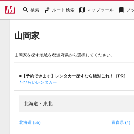
search
map
bookmark
検索
ルート検索
マップツール
ブ
山岡家
山岡家を探す地域を都道府県から選択してください。
■【予約できます】レンタカー探すなら絶対これ！［PR］
たびらいレンタカー
北海道・東北
北海道 (55)
青森県 (4)