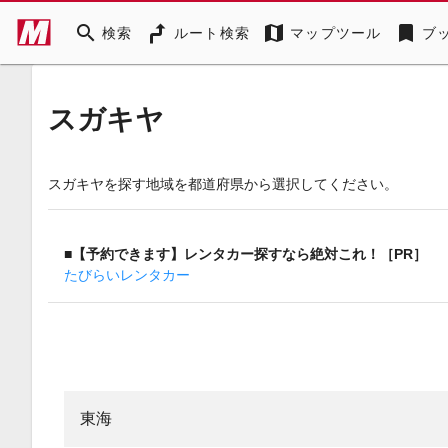
search
map
bookmark
検索
ルート検索
マップツール
ブ
スガキヤ
スガキヤを探す地域を都道府県から選択してください。
■【予約できます】レンタカー探すなら絶対これ！［PR］
たびらいレンタカー
東海