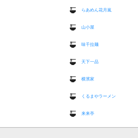
らあめん花月嵐
山小屋
味千拉麺
天下一品
横濱家
くるまやラーメン
来来亭