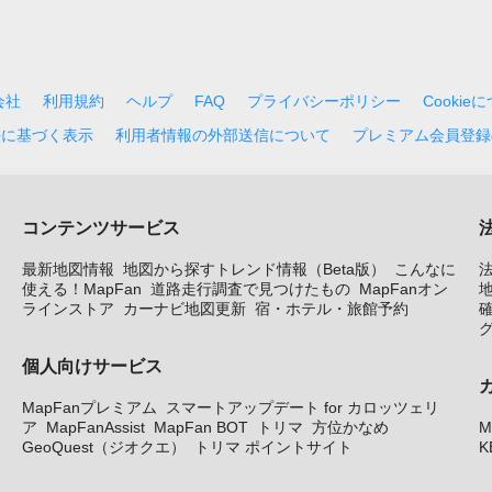
会社
利用規約
ヘルプ
FAQ
プライバシーポリシー
Cookie
法に基づく表示
利用者情報の外部送信について
プレミアム会員登録
コンテンツサービス
最新地図情報
地図から探すトレンド情報（Beta版）
こんなに
使える！MapFan
道路走行調査で見つけたもの
MapFanオン
地
ラインストア
カーナビ地図更新
宿・ホテル・旅館予約
個人向けサービス
MapFanプレミアム
スマートアップデート for カロッツェリ
ア
MapFanAssist
MapFan BOT
トリマ
方位かなめ
M
GeoQuest（ジオクエ）
トリマ ポイントサイト
K