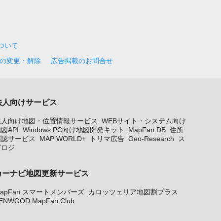
について
の変更・解除
広告掲載のお問合せ
法人向けサービス
法人向け地図・位置情報サービス
WEBサイト・システム向け
図API
Windows PC向け地図開発キット
MapFan DB
住所
確認サービス
MAP WORLD+
トリマ広告
Geo-Research
ス
グロジ
カーナビ地図更新サービス
apFan スマートメンバーズ
カロッツェリア地図割プラス
ENWOOD MapFan Club