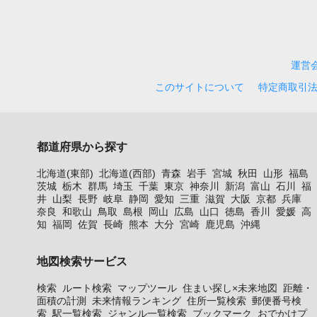
運営
このサイトについて
特定商取引
都道府県から探す
北海道(東部)
北海道(西部)
青森
岩手
宮城
秋田
山形
福島
茨城
栃木
群馬
埼玉
千葉
東京
神奈川
新潟
富山
石川
福
井
山梨
長野
岐阜
静岡
愛知
三重
滋賀
大阪
京都
兵庫
奈良
和歌山
鳥取
島根
岡山
広島
山口
徳島
香川
愛媛
高
知
福岡
佐賀
長崎
熊本
大分
宮崎
鹿児島
沖縄
地図検索サービス
検索
ルート検索
マップツール
住まい探し×未来地図
距離・
面積の計測
未来情報ランキング
住所一覧検索
郵便番号検
索
駅一覧検索
ジャンル一覧検索
ブックマーク
おでかけプ