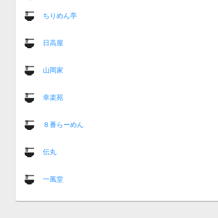
ちりめん亭
日高屋
山岡家
幸楽苑
８番らーめん
伝丸
一風堂