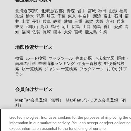
北海道(東部)
北海道(西部)
青森
岩手
宮城
秋田
山形
福島
茨城
栃木
群馬
埼玉
千葉
東京
神奈川
新潟
富山
石川
福
井
山梨
長野
岐阜
静岡
愛知
三重
滋賀
大阪
京都
兵庫
奈良
和歌山
鳥取
島根
岡山
広島
山口
徳島
香川
愛媛
高
知
福岡
佐賀
長崎
熊本
大分
宮崎
鹿児島
沖縄
地図検索サービス
検索
ルート検索
マップツール
住まい探し×未来地図
距離・
面積の計測
未来情報ランキング
住所一覧検索
郵便番号検
索
駅一覧検索
ジャンル一覧検索
ブックマーク
おでかけプ
ラン
会員向けサービス
MapFan会員登録（無料）
MapFanプレミアム会員登録（有
料）
GeoTechnologies, Inc. uses cookies for the purposes of improving the con
information in our marketing activity. You can accept or reject collectin
except information essential to the functioning of our site.