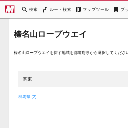
search
map
bookmark
検索
ルート検索
マップツール
ブ
榛名山ロープウエイ
榛名山ロープウエイを探す地域を都道府県から選択してくださ
関東
群馬県 (2)