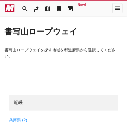
New!
menu
search
map
bookmark
event_note
書写山ロープウェイ
書写山ロープウェイを探す地域を都道府県から選択してくださ
い。
近畿
兵庫県 (2)