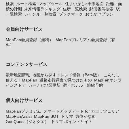
検索
ルート検索
マップツール
住まい探し×未来地図
距離・面
積の計測
未来情報ランキング
住所一覧検索
郵便番号検索
駅
一覧検索
ジャンル一覧検索
ブックマーク
おでかけプラン
会員向けサービス
MapFan会員登録（無料）
MapFanプレミアム会員登録（有
料）
コンテンツサービス
最新地図情報
地図から探すトレンド情報（Beta版）
こんなに
使える！MapFan
道路走行調査で見つけたもの
MapFanオンラ
インストア
カーナビ地図更新
宿・ホテル・旅館予約
個人向けサービス
MapFanプレミアム
スマートアップデート for カロッツェリア
MapFanAssist
MapFan BOT
トリマ
方位かなめ
GeoQuest（ジオクエ）
トリマ ポイントサイト