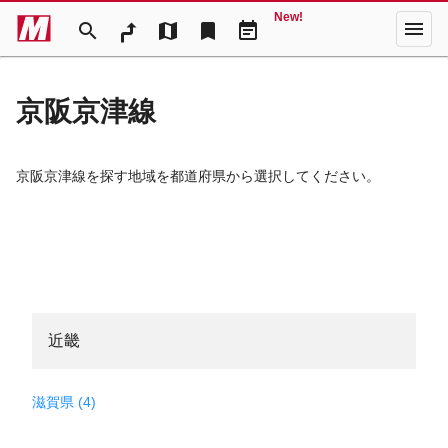
New!
menu
search
map
bookmark
event_note
京阪京津線
京阪京津線を探す地域を都道府県から選択してください。
近畿
滋賀県 (4)