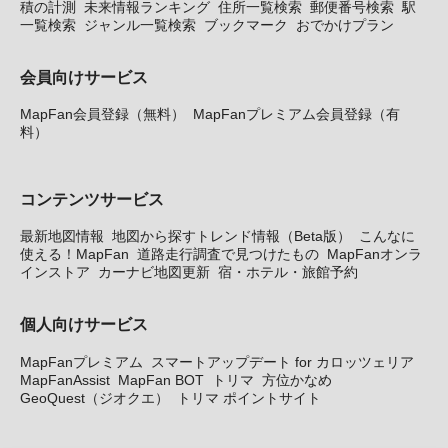
積の計測
未来情報ランキング
住所一覧検索
郵便番号検索
駅
一覧検索
ジャンル一覧検索
ブックマーク
おでかけプラン
会員向けサービス
MapFan会員登録（無料）
MapFanプレミアム会員登録（有
料）
コンテンツサービス
最新地図情報
地図から探すトレンド情報（Beta版）
こんなに
使える！MapFan
道路走行調査で見つけたもの
MapFanオンラ
インストア
カーナビ地図更新
宿・ホテル・旅館予約
個人向けサービス
MapFanプレミアム
スマートアップデート for カロッツェリア
MapFanAssist
MapFan BOT
トリマ
方位かなめ
GeoQuest（ジオクエ）
トリマ ポイントサイト