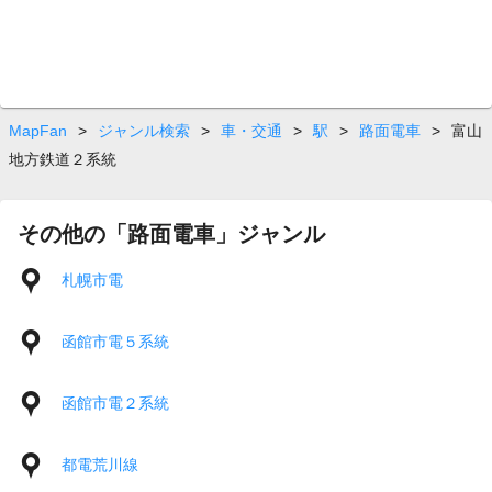
MapFan
>
ジャンル検索
>
車・交通
>
駅
>
路面電車
>
富山
地方鉄道２系統
その他の「路面電車」ジャンル
札幌市電
函館市電５系統
函館市電２系統
都電荒川線