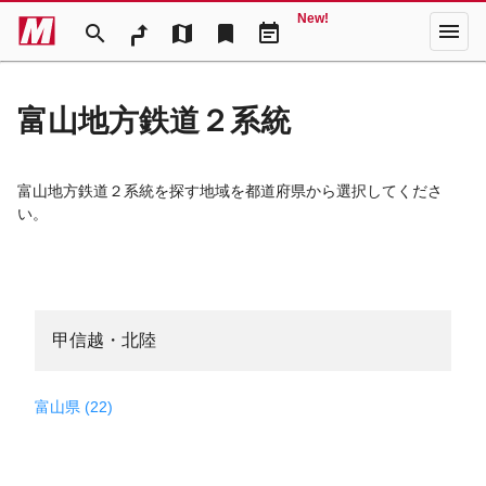
New!
menu
search
map
bookmark
event_note
富山地方鉄道２系統
富山地方鉄道２系統を探す地域を都道府県から選択してくださ
い。
甲信越・北陸
富山県 (22)