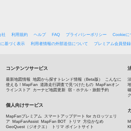
会社
利用規約
ヘルプ
FAQ
プライバシーポリシー
Cookie
法に基づく表示
利用者情報の外部送信について
プレミアム会員登録
コンテンツサービス
最新地図情報
地図から探すトレンド情報（Beta版）
こんなに
使える！MapFan
道路走行調査で見つけたもの
MapFanオン
地
ラインストア
カーナビ地図更新
宿・ホテル・旅館予約
個人向けサービス
MapFanプレミアム
スマートアップデート for カロッツェリ
ア
MapFanAssist
MapFan BOT
トリマ
方位かなめ
M
GeoQuest（ジオクエ）
トリマ ポイントサイト
K