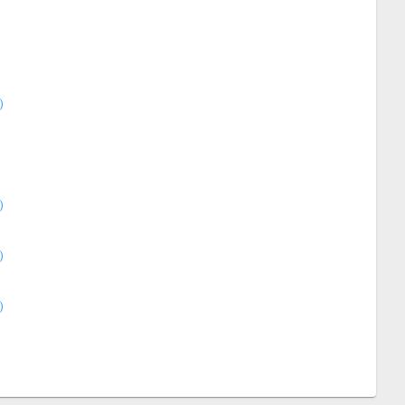
）
）
）
）