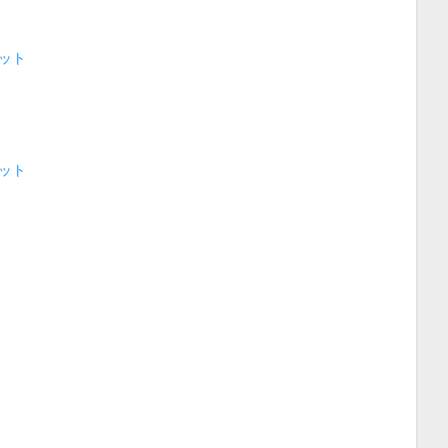
ット
ット