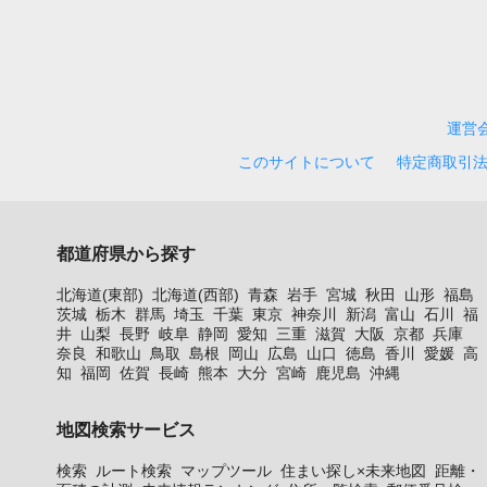
運営
このサイトについて
特定商取引
都道府県から探す
北海道(東部)
北海道(西部)
青森
岩手
宮城
秋田
山形
福島
茨城
栃木
群馬
埼玉
千葉
東京
神奈川
新潟
富山
石川
福
井
山梨
長野
岐阜
静岡
愛知
三重
滋賀
大阪
京都
兵庫
奈良
和歌山
鳥取
島根
岡山
広島
山口
徳島
香川
愛媛
高
知
福岡
佐賀
長崎
熊本
大分
宮崎
鹿児島
沖縄
地図検索サービス
検索
ルート検索
マップツール
住まい探し×未来地図
距離・