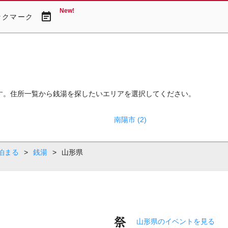
New!
event_note
ックマーク
す。住所一覧から銭湯を探したいエリアを選択してください。
南陽市 (2)
泊まる
>
銭湯
>
山形県
山形県のイベントを見る