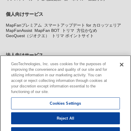
個人向けサービス
MapFanプレミアム
スマートアップデート for カロッツェリア
MapFanAssist
MapFan BOT
トリマ
方位かなめ
GeoQuest（ジオクエ）
トリマ ポイントサイト
法人向けサービス
GeoTechnologies, Inc. uses cookies for the purposes of
法人向け地図・位置情報サービス
WEBサイト・システム向け地
improving the convenience and quality of our site and for
図API
Windows PC向け地図開発キット
MapFan DB
住所確認
utilizing information in our marketing activity. You can
サービス
MAP WORLD+
トリマ広告
Geo-Research
スグロ
accept or reject collecting information through cookies at
ジ
your discretion except information essential to the
functioning of our site.
カーナビ地図更新サービス
Cookies Settings
MapFan スマートメンバーズ
カロッツェリア地図割プラス
KENWOOD MapFan Club
Reject All