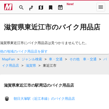
New!
menu
search
map
bookmark
event_note
滋賀県東近江市のバイク用品店
滋賀県東近江市にバイク用品店は見つかりませんでした。
他の地域のバイク用品店を探す
MapFan
>
ジャンル検索
>
車・交通
>
その他 車・交通
>
バ
イク用品店
>
滋賀県
>
東近江市
滋賀県東近江市の駅周辺のバイク用品店
朝日大塚駅（近江本線）のバイク用品店