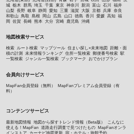
城
栃木
群馬
埼玉
千葉
東京
神奈川
新潟
富山
石川
福井
山梨
長野
岐阜
静岡
愛知
三重
滋賀
大阪
京都
兵庫
奈良
和歌山
鳥取
島根
岡山
広島
山口
徳島
香川
愛媛
高知
福
岡
佐賀
長崎
熊本
大分
宮崎
鹿児島
沖縄
地図検索サービス
検索
ルート検索
マップツール
住まい探し×未来地図
距離・面
積の計測
未来情報ランキング
住所一覧検索
郵便番号検索
駅
一覧検索
ジャンル一覧検索
ブックマーク
おでかけプラン
会員向けサービス
MapFan会員登録（無料）
MapFanプレミアム会員登録（有
料）
コンテンツサービス
最新地図情報
地図から探すトレンド情報（Beta版）
こんなに
使える！MapFan
道路走行調査で見つけたもの
MapFanオンラ
インストア
カーナビ地図更新
宿・ホテル・旅館予約