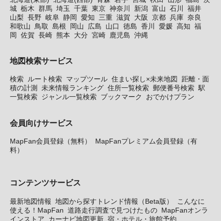
城
栃木
群馬
埼玉
千葉
東京
神奈川
新潟
富山
石川
福井
山梨
長野
岐阜
静岡
愛知
三重
滋賀
大阪
京都
兵庫
奈良
和歌山
鳥取
島根
岡山
広島
山口
徳島
香川
愛媛
高知
福
岡
佐賀
長崎
熊本
大分
宮崎
鹿児島
沖縄
地図検索サービス
検索
ルート検索
マップツール
住まい探し×未来地図
距離・面
積の計測
未来情報ランキング
住所一覧検索
郵便番号検索
駅
一覧検索
ジャンル一覧検索
ブックマーク
おでかけプラン
会員向けサービス
MapFan会員登録（無料）
MapFanプレミアム会員登録（有
料）
コンテンツサービス
最新地図情報
地図から探すトレンド情報（Beta版）
こんなに
使える！MapFan
道路走行調査で見つけたもの
MapFanオンラ
インストア
カーナビ地図更新
宿・ホテル・旅館予約