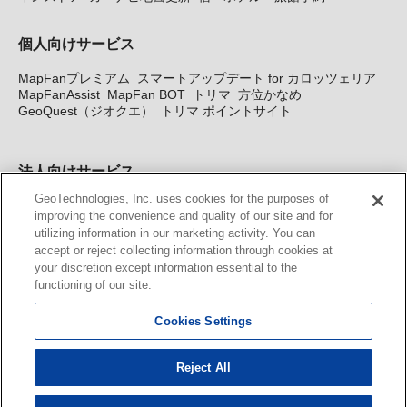
個人向けサービス
MapFanプレミアム
スマートアップデート for カロッツェリア
MapFanAssist
MapFan BOT
トリマ
方位かなめ
GeoQuest（ジオクエ）
トリマ ポイントサイト
法人向けサービス
GeoTechnologies, Inc. uses cookies for the purposes of
法人向け地図・位置情報サービス
WEBサイト・システム向け地
improving the convenience and quality of our site and for
図API
Windows PC向け地図開発キット
MapFan DB
住所確認
utilizing information in our marketing activity. You can
サービス
MAP WORLD+
トリマ広告
Geo-Research
スグロ
accept or reject collecting information through cookies at
ジ
your discretion except information essential to the
functioning of our site.
カーナビ地図更新サービス
Cookies Settings
MapFan スマートメンバーズ
カロッツェリア地図割プラス
KENWOOD MapFan Club
Reject All