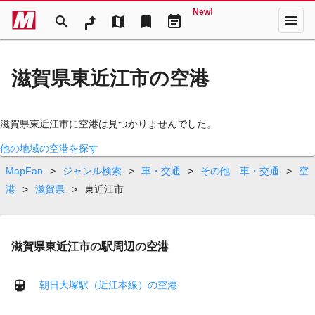
New!
menu
search
map
bookmark
event_note
滋賀県東近江市の空港
滋賀県東近江市に空港は見つかりませんでした。
他の地域の空港を探す
MapFan
>
ジャンル検索
>
車・交通
>
その他 車・交通
>
空
港
>
滋賀県
>
東近江市
滋賀県東近江市の駅周辺の空港
朝日大塚駅（近江本線）の空港