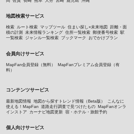
岡
佐賀
長崎
熊本
大分
宮崎
鹿児島
沖縄
地図検索サービス
検索
ルート検索
マップツール
住まい探し×未来地図
距離・面
積の計測
未来情報ランキング
住所一覧検索
郵便番号検索
駅
一覧検索
ジャンル一覧検索
ブックマーク
おでかけプラン
会員向けサービス
MapFan会員登録（無料）
MapFanプレミアム会員登録（有
料）
コンテンツサービス
最新地図情報
地図から探すトレンド情報（Beta版）
こんなに
使える！MapFan
道路走行調査で見つけたもの
MapFanオンラ
インストア
カーナビ地図更新
宿・ホテル・旅館予約
個人向けサービス