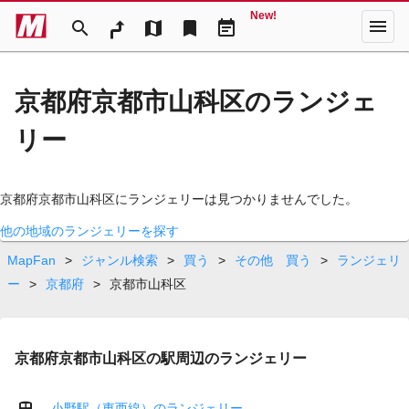
New!
menu
search
map
bookmark
event_note
京都府京都市山科区のランジェ
リー
京都府京都市山科区にランジェリーは見つかりませんでした。
他の地域のランジェリーを探す
MapFan
>
ジャンル検索
>
買う
>
その他 買う
>
ランジェリ
ー
>
京都府
>
京都市山科区
京都府京都市山科区の駅周辺のランジェリー
小野駅（東西線）のランジェリー