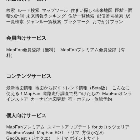
検索
ルート検索
マップツール
住まい探し×未来地図
距離・面
積の計測
未来情報ランキング
住所一覧検索
郵便番号検索
駅
一覧検索
ジャンル一覧検索
ブックマーク
おでかけプラン
会員向けサービス
MapFan会員登録（無料）
MapFanプレミアム会員登録（有
料）
コンテンツサービス
最新地図情報
地図から探すトレンド情報（Beta版）
こんなに
使える！MapFan
道路走行調査で見つけたもの
MapFanオンラ
インストア
カーナビ地図更新
宿・ホテル・旅館予約
個人向けサービス
MapFanプレミアム
スマートアップデート for カロッツェリア
MapFanAssist
MapFan BOT
トリマ
方位かなめ
GeoQuest（ジオクエ）
トリマ ポイントサイト