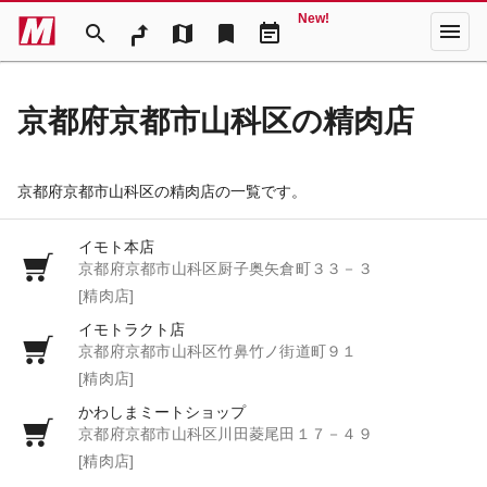
New!
menu
search
map
bookmark
event_note
京都府京都市山科区の精肉店
京都府京都市山科区の精肉店の一覧です。
イモト本店
京都府京都市山科区厨子奥矢倉町３３－３
[精肉店]
イモトラクト店
京都府京都市山科区竹鼻竹ノ街道町９１
[精肉店]
かわしまミートショップ
京都府京都市山科区川田菱尾田１７－４９
[精肉店]