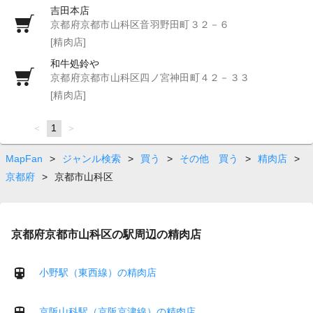
吉田本店
京都府京都市山科区音羽野田町３２－６
[精肉店]
和牛処鈴や
京都府京都市山科区四ノ宮神田町４２－３３
[精肉店]
page
You're
1
page
on
page
MapFan
>
ジャンル検索
>
買う
>
その他 買う
>
精肉店
>
京都府
>
京都市山科区
京都府京都市山科区の駅周辺の精肉店
小野駅（東西線）の精肉店
京阪山科駅（京阪京津線）の精肉店