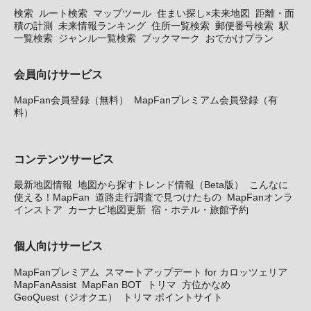
検索
ルート検索
マップツール
住まい探し×未来地図
距離・面
積の計測
未来情報ランキング
住所一覧検索
郵便番号検索
駅
一覧検索
ジャンル一覧検索
ブックマーク
おでかけプラン
会員向けサービス
MapFan会員登録（無料）
MapFanプレミアム会員登録（有
料）
コンテンツサービス
最新地図情報
地図から探すトレンド情報（Beta版）
こんなに
使える！MapFan
道路走行調査で見つけたもの
MapFanオンラ
インストア
カーナビ地図更新
宿・ホテル・旅館予約
個人向けサービス
MapFanプレミアム
スマートアップデート for カロッツェリア
MapFanAssist
MapFan BOT
トリマ
方位かなめ
GeoQuest（ジオクエ）
トリマ ポイントサイト