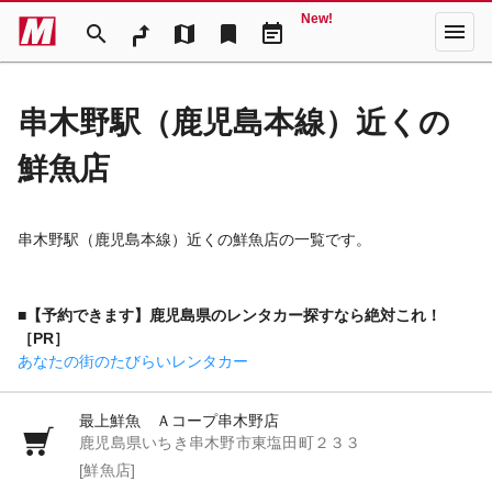
New!
menu
search
map
bookmark
event_note
串木野駅（鹿児島本線）近くの
鮮魚店
串木野駅（鹿児島本線）近くの鮮魚店の一覧です。
■【予約できます】鹿児島県のレンタカー探すなら絶対これ！
［PR］
あなたの街のたびらいレンタカー
最上鮮魚 Ａコープ串木野店
鹿児島県いちき串木野市東塩田町２３３
[鮮魚店]