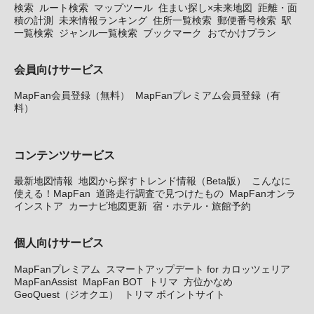
検索
ルート検索
マップツール
住まい探し×未来地図
距離・面
積の計測
未来情報ランキング
住所一覧検索
郵便番号検索
駅
一覧検索
ジャンル一覧検索
ブックマーク
おでかけプラン
会員向けサービス
MapFan会員登録（無料）
MapFanプレミアム会員登録（有
料）
コンテンツサービス
最新地図情報
地図から探すトレンド情報（Beta版）
こんなに
使える！MapFan
道路走行調査で見つけたもの
MapFanオンラ
インストア
カーナビ地図更新
宿・ホテル・旅館予約
個人向けサービス
MapFanプレミアム
スマートアップデート for カロッツェリア
MapFanAssist
MapFan BOT
トリマ
方位かなめ
GeoQuest（ジオクエ）
トリマ ポイントサイト