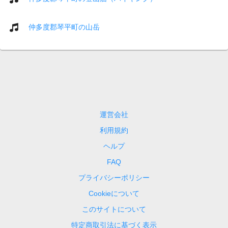
仲多度郡琴平町の山岳
運営会社
利用規約
ヘルプ
FAQ
プライバシーポリシー
Cookieについて
このサイトについて
特定商取引法に基づく表示