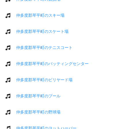
仲多度郡琴平町のスキー場
仲多度郡琴平町のスケート場
仲多度郡琴平町のテニスコート
仲多度郡琴平町のバッティングセンター
仲多度郡琴平町のビリヤード場
仲多度郡琴平町のプール
仲多度郡琴平町の野球場
仲多度郡琴平町のヨットハーバー