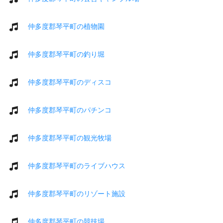
仲多度郡琴平町の植物園
仲多度郡琴平町の釣り堀
仲多度郡琴平町のディスコ
仲多度郡琴平町のパチンコ
仲多度郡琴平町の観光牧場
仲多度郡琴平町のライブハウス
仲多度郡琴平町のリゾート施設
仲多度郡琴平町の競技場