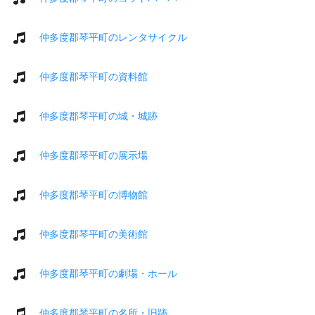
仲多度郡琴平町のレンタサイクル
仲多度郡琴平町の資料館
仲多度郡琴平町の城・城跡
仲多度郡琴平町の展示場
仲多度郡琴平町の博物館
仲多度郡琴平町の美術館
仲多度郡琴平町の劇場・ホール
仲多度郡琴平町の名所・旧跡