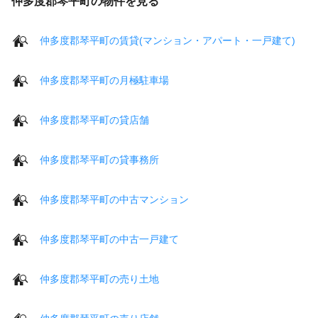
仲多度郡琴平町の物件を見る
仲多度郡琴平町の賃貸(マンション・アパート・一戸建て)
仲多度郡琴平町の月極駐車場
仲多度郡琴平町の貸店舗
仲多度郡琴平町の貸事務所
仲多度郡琴平町の中古マンション
仲多度郡琴平町の中古一戸建て
仲多度郡琴平町の売り土地