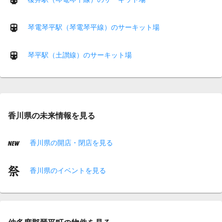
琴電琴平駅（琴電琴平線）のサーキット場
琴平駅（土讃線）のサーキット場
香川県の未来情報を見る
香川県の開店・閉店を見る
香川県のイベントを見る