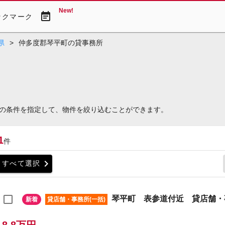
New!
event_note
ックマーク
県
>
仲多度郡琴平町の貸事務所
の条件を指定して、物件を絞り込むことができます。
1
件
chevron_right
すべて選択
琴平町 表参道付近 貸店舗・
新着
貸店舗・事務所(一括)