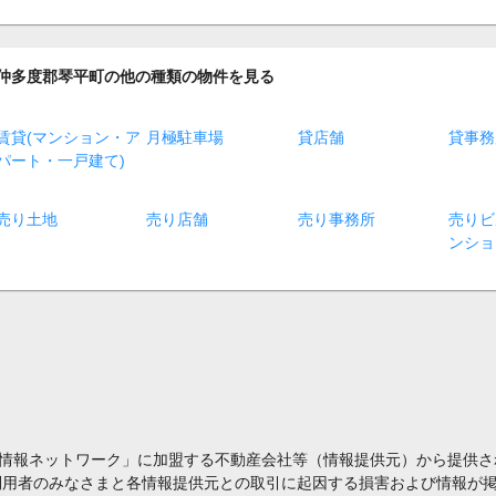
仲多度郡琴平町の他の種類の物件を見る
賃貸(マンション・ア
月極駐車場
貸店舗
貸事務
パート・一戸建て)
売り土地
売り店舗
売り事務所
売りビ
ンショ
情報ネットワーク」に加盟する不動産会社等（情報提供元）から提供さ
利用者のみなさまと各情報提供元との取引に起因する損害および情報が掲