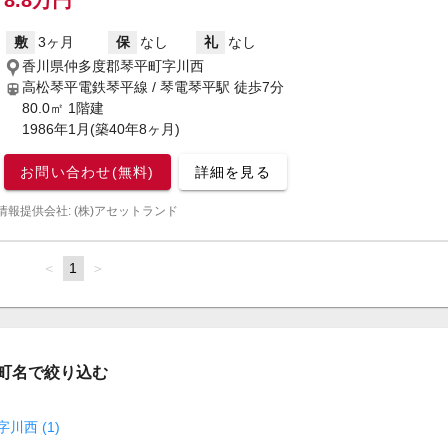
8.8万円
敷
3ヶ月
保
なし
礼
なし
香川県仲多度郡琴平町字川西
高松琴平電鉄琴平線 / 琴電琴平駅
徒歩7分
80.0㎡ 1階建
1986年1月(築40年8ヶ月)
お問い合わせ(無料)
詳細を見る
情報提供会社: (株)アセットランド
page
You're
1
page
on
page
町名で絞り込む
字川西 (1)