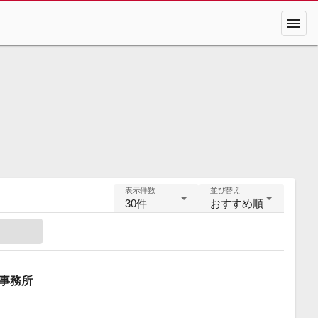
menu
表示件数
並び替え
30件
おすすめ順
事務所