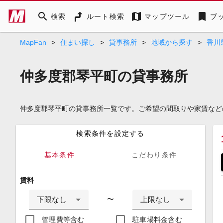
search
map
bookmark
検索
ルート検索
マップツール
ブ
MapFan
>
住まい探し
>
貸事務所
>
地域から探す
>
香川
仲多度郡琴平町の貸事務所
仲多度郡琴平町の貸事務所一覧です。ご希望の間取りや家賃など
検索条件を設定する
基本条件
こだわり条件
賃料
下限なし
上限なし
〜
管理費等含む
駐車場料金含む