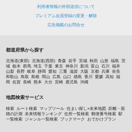
利用者情報の外部送信について
プレミアム会員登録の変更・解除
広告掲載のお問合せ
都道府県から探す
北海道(東部)
北海道(西部)
青森
岩手
宮城
秋田
山形
福島
茨
城
栃木
群馬
埼玉
千葉
東京
神奈川
新潟
富山
石川
福井
山梨
長野
岐阜
静岡
愛知
三重
滋賀
大阪
京都
兵庫
奈良
和歌山
鳥取
島根
岡山
広島
山口
徳島
香川
愛媛
高知
福
岡
佐賀
長崎
熊本
大分
宮崎
鹿児島
沖縄
地図検索サービス
検索
ルート検索
マップツール
住まい探し×未来地図
距離・面
積の計測
未来情報ランキング
住所一覧検索
郵便番号検索
駅
一覧検索
ジャンル一覧検索
ブックマーク
おでかけプラン