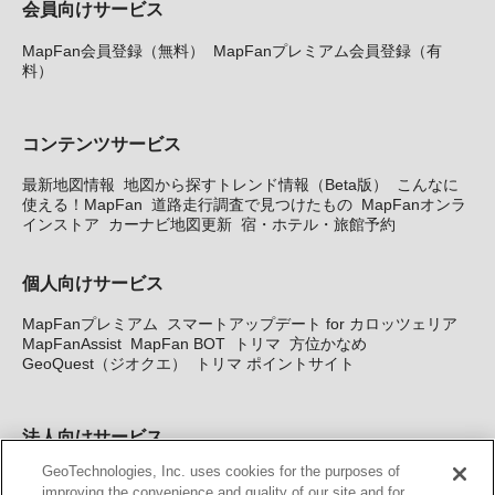
会員向けサービス
MapFan会員登録（無料）
MapFanプレミアム会員登録（有
料）
コンテンツサービス
最新地図情報
地図から探すトレンド情報（Beta版）
こんなに
使える！MapFan
道路走行調査で見つけたもの
MapFanオンラ
インストア
カーナビ地図更新
宿・ホテル・旅館予約
個人向けサービス
MapFanプレミアム
スマートアップデート for カロッツェリア
MapFanAssist
MapFan BOT
トリマ
方位かなめ
GeoQuest（ジオクエ）
トリマ ポイントサイト
法人向けサービス
GeoTechnologies, Inc. uses cookies for the purposes of
法人向け地図・位置情報サービス
WEBサイト・システム向け地
improving the convenience and quality of our site and for