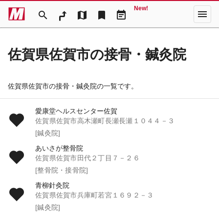
New!
menu
search
map
bookmark
event_note
佐賀県佐賀市の接骨・鍼灸院
佐賀県佐賀市の接骨・鍼灸院の一覧です。
愛康堂ヘルスセンター佐賀
佐賀県佐賀市高木瀬町長瀬長瀬１０４４－３
[鍼灸院]
あいさが整骨院
佐賀県佐賀市田代２丁目７－２６
[整骨院・接骨院]
青柳針灸院
佐賀県佐賀市兵庫町若宮１６９２－３
[鍼灸院]