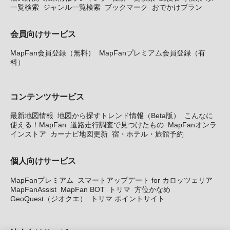
一覧検索
ジャンル一覧検索
ブックマーク
おでかけプラン
会員向けサービス
MapFan会員登録（無料）
MapFanプレミアム会員登録（有
料）
コンテンツサービス
最新地図情報
地図から探すトレンド情報（Beta版）
こんなに
使える！MapFan
道路走行調査で見つけたもの
MapFanオンラ
インストア
カーナビ地図更新
宿・ホテル・旅館予約
個人向けサービス
MapFanプレミアム
スマートアップデート for カロッツェリア
MapFanAssist
MapFan BOT
トリマ
方位かなめ
GeoQuest（ジオクエ）
トリマ ポイントサイト