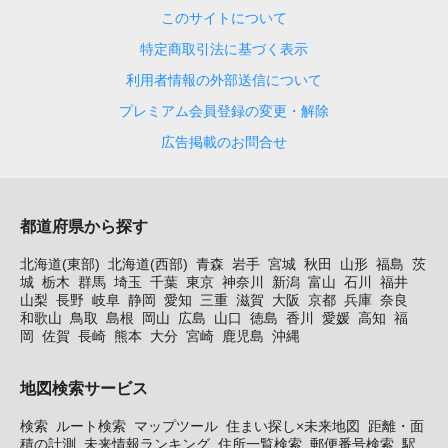
このサイトについて
特定商取引法に基づく表示
利用者情報の外部送信について
プレミアム会員登録の変更・解除
広告掲載のお問合せ
都道府県から探す
北海道(東部)
北海道(西部)
青森
岩手
宮城
秋田
山形
福島
茨
城
栃木
群馬
埼玉
千葉
東京
神奈川
新潟
富山
石川
福井
山梨
長野
岐阜
静岡
愛知
三重
滋賀
大阪
京都
兵庫
奈良
和歌山
鳥取
島根
岡山
広島
山口
徳島
香川
愛媛
高知
福
岡
佐賀
長崎
熊本
大分
宮崎
鹿児島
沖縄
地図検索サービス
検索
ルート検索
マップツール
住まい探し×未来地図
距離・面
積の計測
未来情報ランキング
住所一覧検索
郵便番号検索
駅