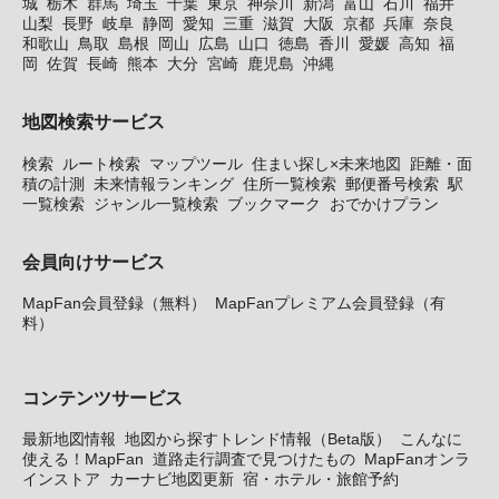
城
栃木
群馬
埼玉
千葉
東京
神奈川
新潟
富山
石川
福井
山梨
長野
岐阜
静岡
愛知
三重
滋賀
大阪
京都
兵庫
奈良
和歌山
鳥取
島根
岡山
広島
山口
徳島
香川
愛媛
高知
福
岡
佐賀
長崎
熊本
大分
宮崎
鹿児島
沖縄
地図検索サービス
検索
ルート検索
マップツール
住まい探し×未来地図
距離・面
積の計測
未来情報ランキング
住所一覧検索
郵便番号検索
駅
一覧検索
ジャンル一覧検索
ブックマーク
おでかけプラン
会員向けサービス
MapFan会員登録（無料）
MapFanプレミアム会員登録（有
料）
コンテンツサービス
最新地図情報
地図から探すトレンド情報（Beta版）
こんなに
使える！MapFan
道路走行調査で見つけたもの
MapFanオンラ
インストア
カーナビ地図更新
宿・ホテル・旅館予約