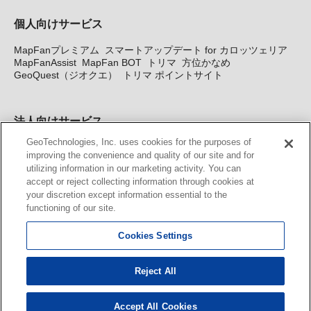
個人向けサービス
MapFanプレミアム
スマートアップデート for カロッツェリア
MapFanAssist
MapFan BOT
トリマ
方位かなめ
GeoQuest（ジオクエ）
トリマ ポイントサイト
法人向けサービス
GeoTechnologies, Inc. uses cookies for the purposes of
法人向け地図・位置情報サービス
WEBサイト・システム向け地
improving the convenience and quality of our site and for
図API
Windows PC向け地図開発キット
MapFan DB
住所確認
utilizing information in our marketing activity. You can
サービス
MAP WORLD+
トリマ広告
Geo-Research
スグロ
accept or reject collecting information through cookies at
ジ
your discretion except information essential to the
functioning of our site.
カーナビ地図更新サービス
Cookies Settings
MapFan スマートメンバーズ
カロッツェリア地図割プラス
KENWOOD MapFan Club
Reject All
Accept All Cookies