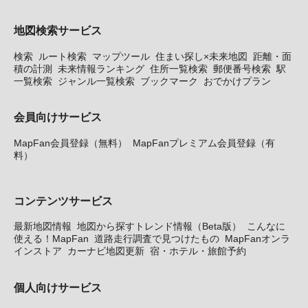
地図検索サービス
検索
ルート検索
マップツール
住まい探し×未来地図
距離・面
積の計測
未来情報ランキング
住所一覧検索
郵便番号検索
駅
一覧検索
ジャンル一覧検索
ブックマーク
おでかけプラン
会員向けサービス
MapFan会員登録（無料）
MapFanプレミアム会員登録（有
料）
コンテンツサービス
最新地図情報
地図から探すトレンド情報（Beta版）
こんなに
使える！MapFan
道路走行調査で見つけたもの
MapFanオンラ
インストア
カーナビ地図更新
宿・ホテル・旅館予約
個人向けサービス