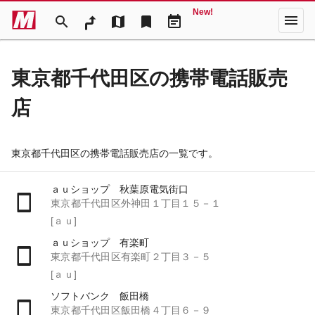
New!
menu
search
map
bookmark
event_note
東京都千代田区の携帯電話販売
店
東京都千代田区の携帯電話販売店の一覧です。
ａｕショップ 秋葉原電気街口
東京都千代田区外神田１丁目１５－１
[ａｕ]
ａｕショップ 有楽町
東京都千代田区有楽町２丁目３－５
[ａｕ]
ソフトバンク 飯田橋
東京都千代田区飯田橋４丁目６－９