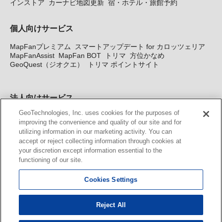
インストア
カーナビ地図更新
宿・ホテル・旅館予約
個人向けサービス
MapFanプレミアム
スマートアップデート for カロッツェリア
MapFanAssist
MapFan BOT
トリマ
方位かなめ
GeoQuest（ジオクエ）
トリマ ポイントサイト
法人向けサービス
GeoTechnologies, Inc. uses cookies for the purposes of
法人向け地図・位置情報サービス
WEBサイト・システム向け地
improving the convenience and quality of our site and for
図API
Windows PC向け地図開発キット
MapFan DB
住所確認
utilizing information in our marketing activity. You can
サービス
MAP WORLD+
トリマ広告
Geo-Research
スグロ
accept or reject collecting information through cookies at
ジ
your discretion except information essential to the
functioning of our site.
カーナビ地図更新サービス
Cookies Settings
MapFan スマートメンバーズ
カロッツェリア地図割プラス
KENWOOD MapFan Club
Reject All