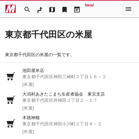
New!
menu
search
map
bookmark
event_note
東京都千代田区の米屋
東京都千代田区の米屋の一覧です。
池田屋米店
東京都千代田区神田三崎町２丁目１６－２
[米屋]
大潟村あきたこまち生産者協会 東京支店
東京都千代田区外神田２丁目２－１７
[米屋]
木徳神糧
東京都千代田区神田小川町２丁目８－２
[米屋]