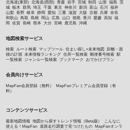
北海道(東部)
北海道(西部)
青森
岩手
宮城
秋田
山形
福島
茨
城
栃木
群馬
埼玉
千葉
東京
神奈川
新潟
富山
石川
福井
山梨
長野
岐阜
静岡
愛知
三重
滋賀
大阪
京都
兵庫
奈良
和歌山
鳥取
島根
岡山
広島
山口
徳島
香川
愛媛
高知
福
岡
佐賀
長崎
熊本
大分
宮崎
鹿児島
沖縄
地図検索サービス
検索
ルート検索
マップツール
住まい探し×未来地図
距離・面
積の計測
未来情報ランキング
住所一覧検索
郵便番号検索
駅
一覧検索
ジャンル一覧検索
ブックマーク
おでかけプラン
会員向けサービス
MapFan会員登録（無料）
MapFanプレミアム会員登録（有
料）
コンテンツサービス
最新地図情報
地図から探すトレンド情報（Beta版）
こんなに
使える！MapFan
道路走行調査で見つけたもの
MapFanオンラ