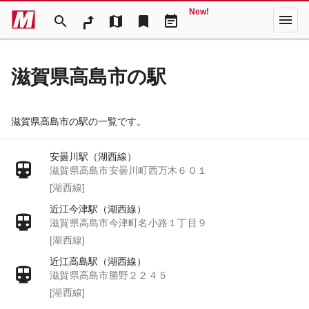
New!
menu
search
map
bookmark
event_note
滋賀県高島市の駅
滋賀県高島市の駅の一覧です。
安曇川駅（湖西線）
滋賀県高島市安曇川町西万木６０１
[湖西線]
近江今津駅（湖西線）
滋賀県高島市今津町名小路１丁目９
[湖西線]
近江高島駅（湖西線）
滋賀県高島市勝野２２４５
[湖西線]