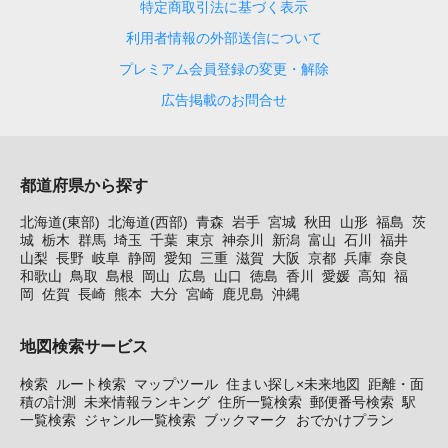
特定商取引法に基づく表示
利用者情報の外部送信について
プレミアム会員登録の変更・解除
広告掲載のお問合せ
都道府県から探す
北海道(東部)
北海道(西部)
青森
岩手
宮城
秋田
山形
福島
茨
城
栃木
群馬
埼玉
千葉
東京
神奈川
新潟
富山
石川
福井
山梨
長野
岐阜
静岡
愛知
三重
滋賀
大阪
京都
兵庫
奈良
和歌山
鳥取
島根
岡山
広島
山口
徳島
香川
愛媛
高知
福
岡
佐賀
長崎
熊本
大分
宮崎
鹿児島
沖縄
地図検索サービス
検索
ルート検索
マップツール
住まい探し×未来地図
距離・面
積の計測
未来情報ランキング
住所一覧検索
郵便番号検索
駅
一覧検索
ジャンル一覧検索
ブックマーク
おでかけプラン