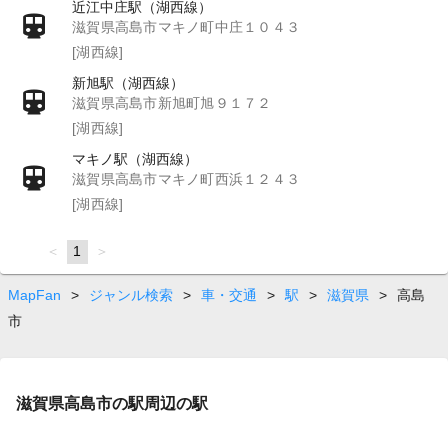
近江中庄駅（湖西線）
滋賀県高島市マキノ町中庄１０４３
[湖西線]
新旭駅（湖西線）
滋賀県高島市新旭町旭９１７２
[湖西線]
マキノ駅（湖西線）
滋賀県高島市マキノ町西浜１２４３
[湖西線]
page
You're
1
page
on
page
MapFan
>
ジャンル検索
>
車・交通
>
駅
>
滋賀県
>
高島
市
滋賀県高島市の駅周辺の駅