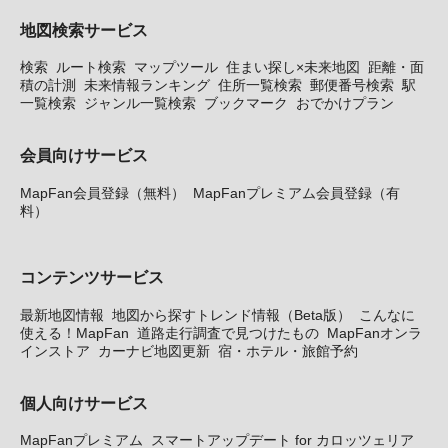
地図検索サービス
検索
ルート検索
マップツール
住まい探し×未来地図
距離・面
積の計測
未来情報ランキング
住所一覧検索
郵便番号検索
駅
一覧検索
ジャンル一覧検索
ブックマーク
おでかけプラン
会員向けサービス
MapFan会員登録（無料）
MapFanプレミアム会員登録（有
料）
コンテンツサービス
最新地図情報
地図から探すトレンド情報（Beta版）
こんなに
使える！MapFan
道路走行調査で見つけたもの
MapFanオンラ
インストア
カーナビ地図更新
宿・ホテル・旅館予約
個人向けサービス
MapFanプレミアム
スマートアップデート for カロッツェリア