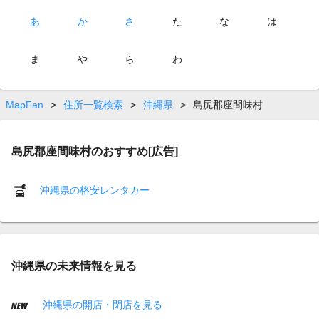
あ
か
さ
た
な
は
ま
や
ら
わ
MapFan
>
住所一覧検索
>
沖縄県
>
島尻郡座間味村
島尻郡座間味村のおすすめ[広告]
沖縄県の格安レンタカー
沖縄県の未来情報を見る
沖縄県の開店・閉店を見る