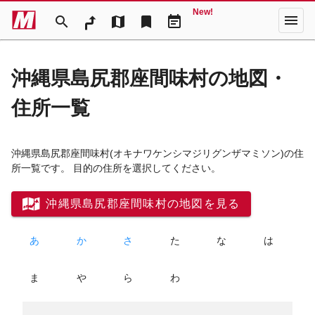
New!
menu
search
map
bookmark
event_note
沖縄県島尻郡座間味村の地図・
住所一覧
沖縄県島尻郡座間味村
(オキナワケンシマジリグンザマミソン)
の住
所一覧です。 目的の住所を選択してください。
沖縄県島尻郡座間味村の地図を見る
あ
か
さ
た
な
は
ま
や
ら
わ