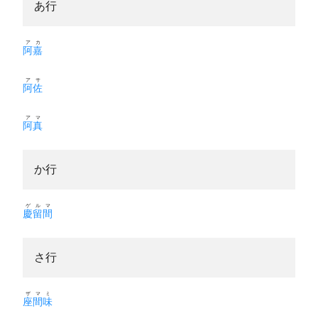
あ行
アカ
阿嘉
アサ
阿佐
アマ
阿真
か行
ゲルマ
慶留間
さ行
ザマミ
座間味