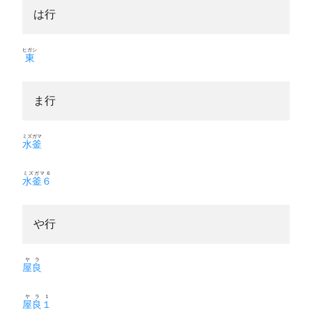
は行
ヒガシ
東
ま行
ミズガマ
水釜
ミズガマ６
水釜６
や行
ヤラ
屋良
ヤラ１
屋良１