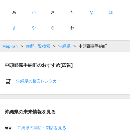
あ
か
さ
た
な
は
ま
や
ら
わ
MapFan
>
住所一覧検索
>
沖縄県
>
中頭郡嘉手納町
中頭郡嘉手納町のおすすめ[広告]
沖縄県の格安レンタカー
沖縄県の未来情報を見る
沖縄県の開店・閉店を見る