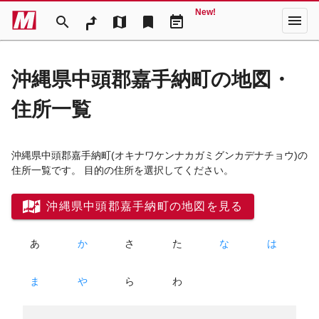
New!
menu
search
map
bookmark
event_note
沖縄県中頭郡嘉手納町の地図・
住所一覧
沖縄県中頭郡嘉手納町
(オキナワケンナカガミグンカデナチョウ)
の
住所一覧です。 目的の住所を選択してください。
沖縄県中頭郡嘉手納町の地図を見る
あ
か
さ
た
な
は
ま
や
ら
わ