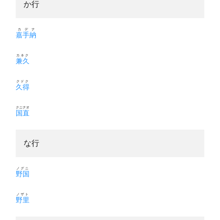
か行
カデナ
嘉手納
カネク
兼久
クドク
久得
クニナオ
国直
な行
ノグニ
野国
ノザト
野里