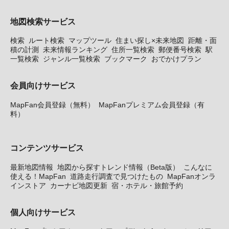
地図検索サービス
検索
ルート検索
マップツール
住まい探し×未来地図
距離・面
積の計測
未来情報ランキング
住所一覧検索
郵便番号検索
駅
一覧検索
ジャンル一覧検索
ブックマーク
おでかけプラン
会員向けサービス
MapFan会員登録（無料）
MapFanプレミアム会員登録（有
料）
コンテンツサービス
最新地図情報
地図から探すトレンド情報（Beta版）
こんなに
使える！MapFan
道路走行調査で見つけたもの
MapFanオンラ
インストア
カーナビ地図更新
宿・ホテル・旅館予約
個人向けサービス