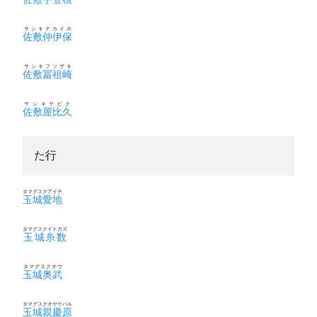
サシキナカイホ
佐敷仲伊保
サシキフソザキ
佐敷冨祖崎
サシキヤビク
佐敷屋比久
た行
タマグスクアイチ
玉城愛地
タマグスクイトカズ
玉城糸数
タマグスクオウ
玉城奥武
タマグスクオヤケバル
玉城親慶原