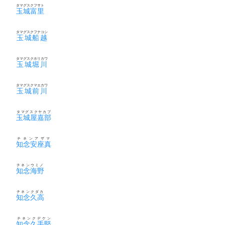
タマグスクフサト
玉城富里
タマグスクフナコシ
玉城船越
タマグスクホリカワ
玉城堀川
タマグスクマエカワ
玉城前川
タマグスクヤカブ
玉城屋嘉部
チネンアザマ
知念安座真
チネンウミノ
知念海野
チネンクダカ
知念久高
チネンクデケン
知念久手堅