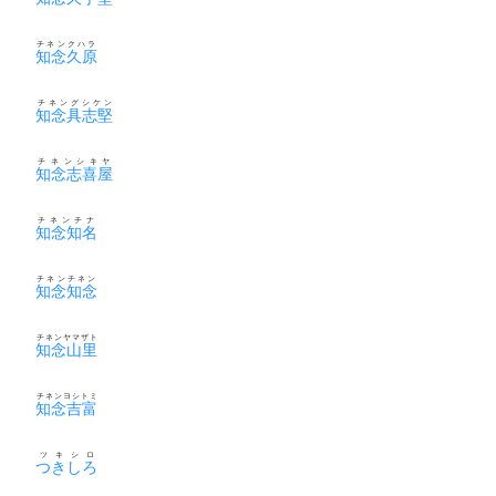
チネンクハラ
知念久原
チネングシケン
知念具志堅
チネンシキヤ
知念志喜屋
チネンチナ
知念知名
チネンチネン
知念知念
チネンヤマザト
知念山里
チネンヨシトミ
知念吉富
ツキシロ
つきしろ