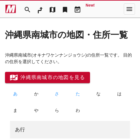
New!
menu
search
map
bookmark
event_note
沖縄県南城市の地図・住所一覧
沖縄県南城市
(オキナワケンナンジョウシ)
の住所一覧です。 目的
の住所を選択してください。
沖縄県南城市の地図を見る
あ
か
さ
た
な
は
ま
や
ら
わ
あ行