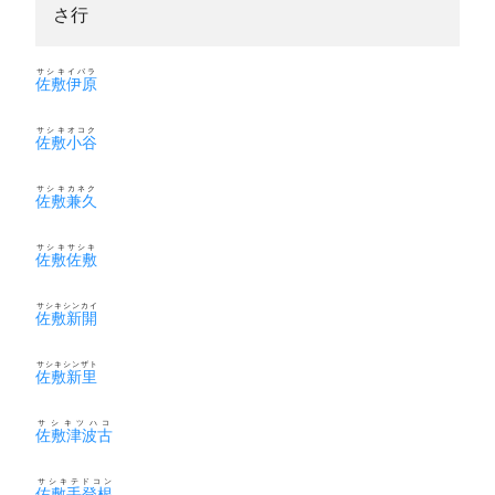
さ行
サシキイバラ
佐敷伊原
サシキオコク
佐敷小谷
サシキカネク
佐敷兼久
サシキサシキ
佐敷佐敷
サシキシンカイ
佐敷新開
サシキシンザト
佐敷新里
サシキツハコ
佐敷津波古
サシキテドコン
佐敷手登根