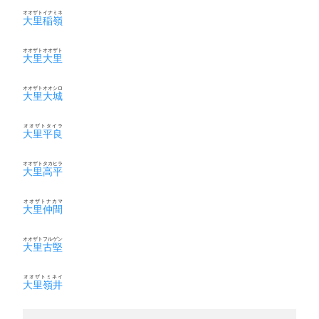
オオザトイナミネ
大里稲嶺
オオザトオオザト
大里大里
オオザトオオシロ
大里大城
オオザトタイラ
大里平良
オオザトタカヒラ
大里高平
オオザトナカマ
大里仲間
オオザトフルゲン
大里古堅
オオザトミネイ
大里嶺井