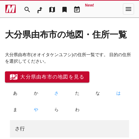
New!
menu
search
map
bookmark
event_note
大分県由布市の地図・住所一覧
大分県由布市
(オオイタケンユフシ)
の住所一覧です。 目的の住所
を選択してください。
大分県由布市の地図を見る
あ
か
さ
た
な
は
ま
や
ら
わ
さ行