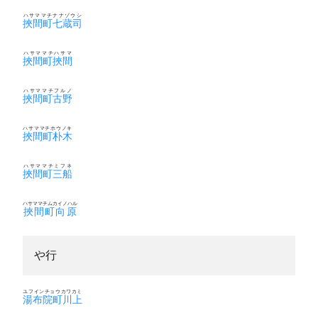
ハサママチナナゾウシ
挾間町七蔵司
ハサママチハサマ
挾間町挾間
ハサママチフルノ
挾間町古野
ハサママチホウノキ
挾間町朴木
ハサママチミフネ
挾間町三船
ハサママチムカイノハル
挾間町向原
や行
ユフインチョウカワカミ
湯布院町川上