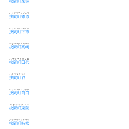
挾間町来鉢
ハサママチシノハラ
挾間町篠原
ハサママチシモイチ
挾間町下市
ハサママチタカサキ
挾間町高崎
ハサママチタシロ
挾間町田代
ハサママチタニ
挾間町谷
ハサママチツツグチ
挾間町筒口
ハサママチトイ
挾間町東院
ハサママチトキマツ
挾間町時松