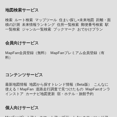
地図検索サービス
検索
ルート検索
マップツール
住まい探し×未来地図
距離・面
積の計測
未来情報ランキング
住所一覧検索
郵便番号検索
駅
一覧検索
ジャンル一覧検索
ブックマーク
おでかけプラン
会員向けサービス
MapFan会員登録（無料）
MapFanプレミアム会員登録（有
料）
コンテンツサービス
最新地図情報
地図から探すトレンド情報（Beta版）
こんなに
使える！MapFan
道路走行調査で見つけたもの
MapFanオンラ
インストア
カーナビ地図更新
宿・ホテル・旅館予約
個人向けサービス