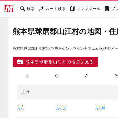
search
map
bookmark
検索
ルート検索
マップツール
ブ
熊本県球磨郡山江村の地図・住
熊本県球磨郡山江村
(クマモトケンクマグンヤマエムラ)
の住所
熊本県球磨郡山江村の地図を見る
あ
か
さ
ま行
マエ
マエオツ
マエコウ
万江
万江乙
万江甲