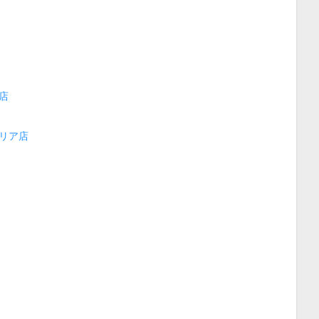
店
リア店