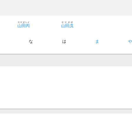
ヤマダヘイ
ヤマダボ
山田丙
山田戊
た
な
は
ま