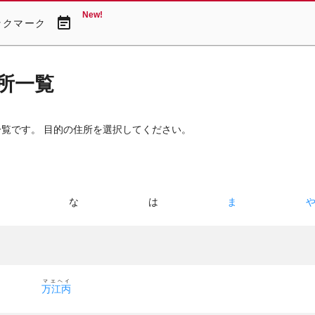
New!
event_note
ックマーク
所一覧
一覧です。 目的の住所を選択してください。
た
な
は
ま
マエヘイ
万江丙