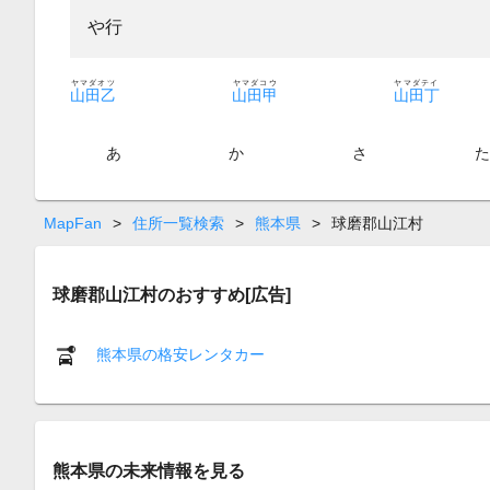
や行
ヤマダオツ
ヤマダコウ
ヤマダテイ
山田乙
山田甲
山田丁
あ
か
さ
MapFan
>
住所一覧検索
>
熊本県
>
球磨郡山江村
球磨郡山江村のおすすめ[広告]
熊本県の格安レンタカー
熊本県の未来情報を見る