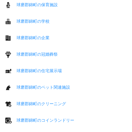
球磨郡錦町の保育施設
球磨郡錦町の学校
球磨郡錦町の企業
球磨郡錦町の冠婚葬祭
球磨郡錦町の住宅展示場
球磨郡錦町のペット関連施設
球磨郡錦町のクリーニング
球磨郡錦町のコインランドリー