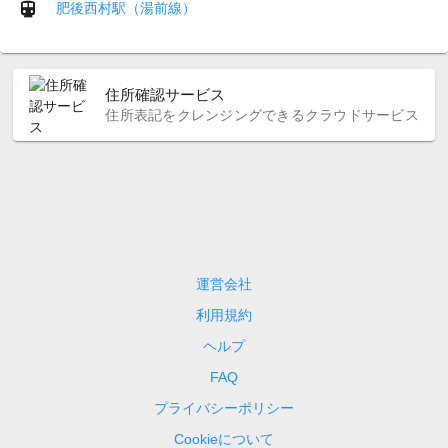
肥後西村駅（湯前線）
住所確認サービス
住所表記をクレンジングできるクラウドサービス
運営会社
利用規約
ヘルプ
FAQ
プライバシーポリシー
Cookieについて