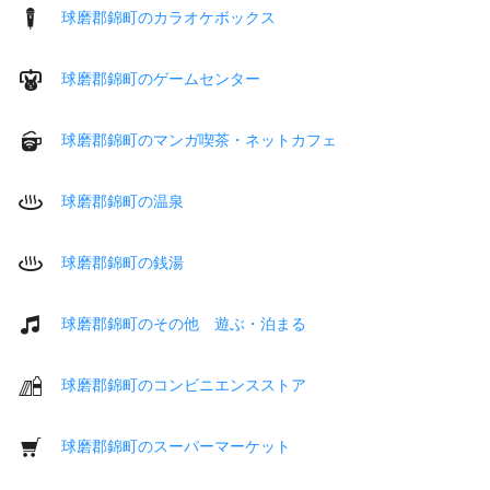
球磨郡錦町のカラオケボックス
球磨郡錦町のゲームセンター
球磨郡錦町のマンガ喫茶・ネットカフェ
球磨郡錦町の温泉
球磨郡錦町の銭湯
球磨郡錦町のその他 遊ぶ・泊まる
球磨郡錦町のコンビニエンスストア
球磨郡錦町のスーパーマーケット