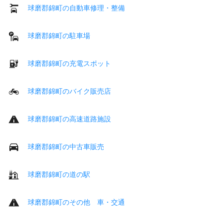
球磨郡錦町の自動車修理・整備
球磨郡錦町の駐車場
球磨郡錦町の充電スポット
球磨郡錦町のバイク販売店
球磨郡錦町の高速道路施設
球磨郡錦町の中古車販売
球磨郡錦町の道の駅
球磨郡錦町のその他 車・交通