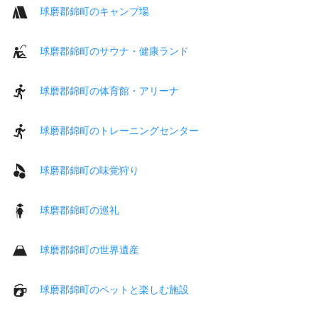
球磨郡錦町のキャンプ場
球磨郡錦町のサウナ・健康ランド
球磨郡錦町の体育館・アリーナ
球磨郡錦町のトレーニングセンター
球磨郡錦町の味覚狩り
球磨郡錦町の巡礼
球磨郡錦町の世界遺産
球磨郡錦町のペットと楽しむ施設