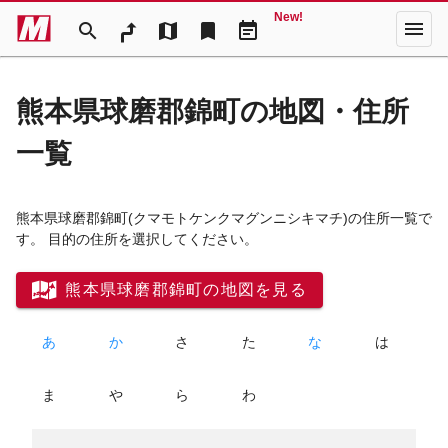
New!
menu
search
map
bookmark
event_note
熊本県球磨郡錦町の地図・住所
一覧
熊本県球磨郡錦町
(クマモトケンクマグンニシキマチ)
の住所一覧で
す。 目的の住所を選択してください。
熊本県球磨郡錦町の地図を見る
あ
か
さ
た
な
は
ま
や
ら
わ