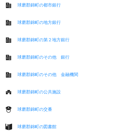
球磨郡錦町の都市銀行
球磨郡錦町の地方銀行
球磨郡錦町の第２地方銀行
球磨郡錦町のその他 銀行
球磨郡錦町のその他 金融機関
球磨郡錦町の公共施設
球磨郡錦町の交番
球磨郡錦町の図書館