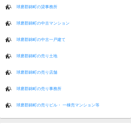
球磨郡錦町の貸事務所
球磨郡錦町の中古マンション
球磨郡錦町の中古一戸建て
球磨郡錦町の売り土地
球磨郡錦町の売り店舗
球磨郡錦町の売り事務所
球磨郡錦町の売りビル・ 一棟売マンション等