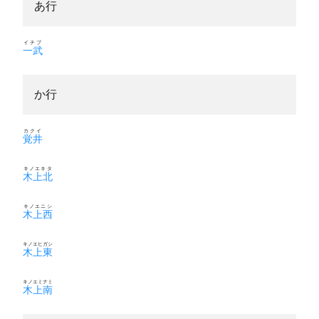
あ行
イチブ
一武
か行
カクイ
覚井
キノエキタ
木上北
キノエニシ
木上西
キノエヒガシ
木上東
キノエミナミ
木上南