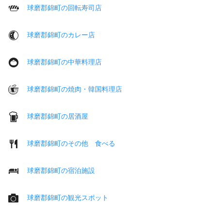
球磨郡錦町の回転寿司店
球磨郡錦町のカレー店
球磨郡錦町の中華料理店
球磨郡錦町の焼肉・韓国料理店
球磨郡錦町の居酒屋
球磨郡錦町のその他 食べる
球磨郡錦町の宿泊施設
球磨郡錦町の観光スポット