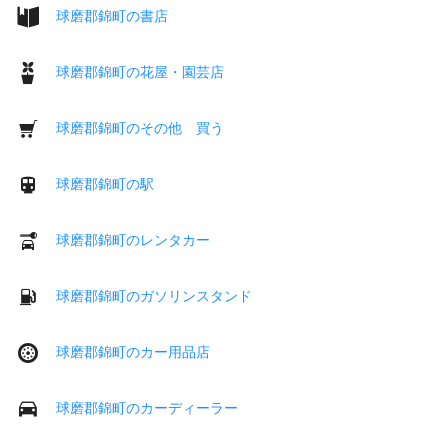
球磨郡錦町の書店
球磨郡錦町の花屋・園芸店
球磨郡錦町のその他 買う
球磨郡錦町の駅
球磨郡錦町のレンタカー
球磨郡錦町のガソリンスタンド
球磨郡錦町のカー用品店
球磨郡錦町のカーディーラー