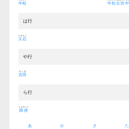
中松
中松古坊中
は行
ヒサイシ
久石
や行
ヨシダ
吉田
ら行
リョウヘイ
両併
あ
か
さ