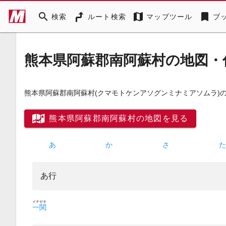
search
map
bookmark
検索
ルート検索
マップツール
ブ
熊本県阿蘇郡南阿蘇村の地図・
熊本県阿蘇郡南阿蘇村
(クマモトケンアソグンミナミアソムラ)
熊本県阿蘇郡南阿蘇村の地図を見る
あ
か
さ
あ行
イチゼキ
一関