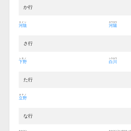
か行
カイン
カワヨウ
河陰
河陽
さ行
シモノ
シラカワ
下野
白川
た行
タテノ
立野
な行
ナカマツ
ナカマツフルボウチュ