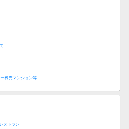
て
 一棟売マンション等
レストラン