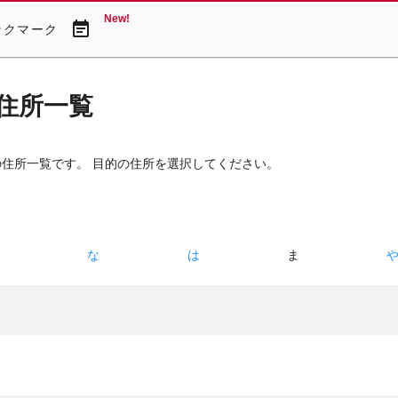
New!
event_note
ックマーク
住所一覧
の住所一覧です。 目的の住所を選択してください。
た
な
は
ま