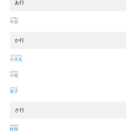
あ行
イマヨシ
今吉
か行
コイヌマル
小犬丸
コイワイ
小祝
コウジ
幸子
さ行
スズクマ
鈴熊