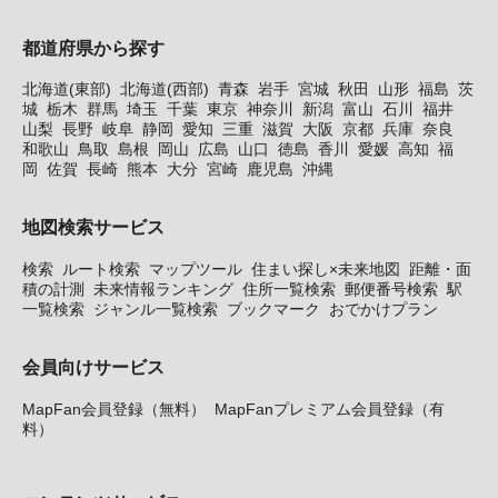
都道府県から探す
北海道(東部)
北海道(西部)
青森
岩手
宮城
秋田
山形
福島
茨
城
栃木
群馬
埼玉
千葉
東京
神奈川
新潟
富山
石川
福井
山梨
長野
岐阜
静岡
愛知
三重
滋賀
大阪
京都
兵庫
奈良
和歌山
鳥取
島根
岡山
広島
山口
徳島
香川
愛媛
高知
福
岡
佐賀
長崎
熊本
大分
宮崎
鹿児島
沖縄
地図検索サービス
検索
ルート検索
マップツール
住まい探し×未来地図
距離・面
積の計測
未来情報ランキング
住所一覧検索
郵便番号検索
駅
一覧検索
ジャンル一覧検索
ブックマーク
おでかけプラン
会員向けサービス
MapFan会員登録（無料）
MapFanプレミアム会員登録（有
料）