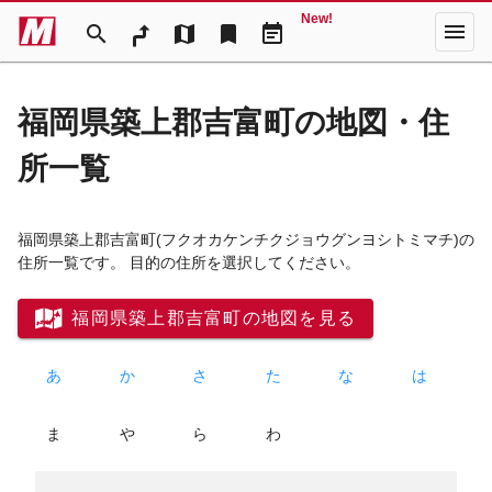
New!
menu
search
map
bookmark
event_note
福岡県築上郡吉富町の地図・住
所一覧
福岡県築上郡吉富町
(フクオカケンチクジョウグンヨシトミマチ)
の
住所一覧です。 目的の住所を選択してください。
福岡県築上郡吉富町の地図を見る
あ
か
さ
た
な
は
ま
や
ら
わ