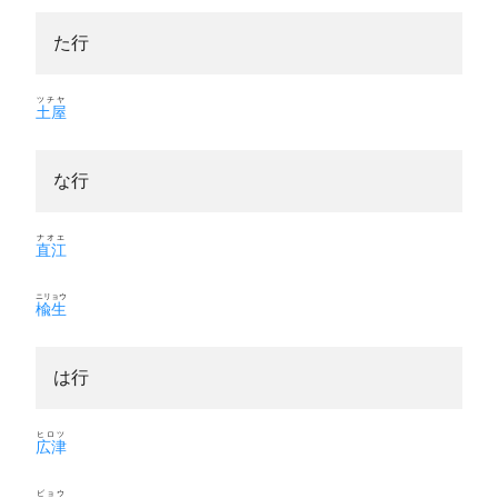
た行
ツチヤ
土屋
な行
ナオエ
直江
ニリョウ
楡生
は行
ヒロツ
広津
ビョウ