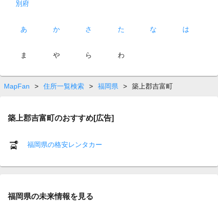
別府
あ
か
さ
た
な
は
ま
や
ら
わ
MapFan
>
住所一覧検索
>
福岡県
>
築上郡吉富町
築上郡吉富町のおすすめ[広告]
福岡県の格安レンタカー
福岡県の未来情報を見る