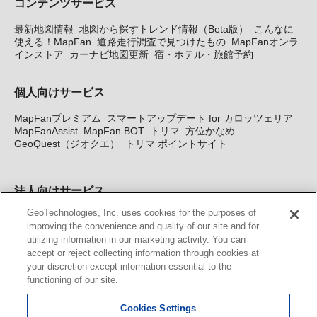
コンテンツサービス
最新地図情報
地図から探すトレンド情報（Beta版）
こんなに
使える！MapFan
道路走行調査で見つけたもの
MapFanオンラ
インストア
カーナビ地図更新
宿・ホテル・旅館予約
個人向けサービス
MapFanプレミアム
スマートアップデート for カロッツェリア
MapFanAssist
MapFan BOT
トリマ
方位かなめ
GeoQuest（ジオクエ）
トリマ ポイントサイト
法人向けサービス
GeoTechnologies, Inc. uses cookies for the purposes of
法人向け地図・位置情報サービス
WEBサイト・システム向け地
improving the convenience and quality of our site and for
図API
Windows PC向け地図開発キット
MapFan DB
住所確認
utilizing information in our marketing activity. You can
サービス
MAP WORLD+
トリマ広告
Geo-Research
スグロ
accept or reject collecting information through cookies at
ジ
your discretion except information essential to the
functioning of our site.
カーナビ地図更新サービス
Cookies Settings