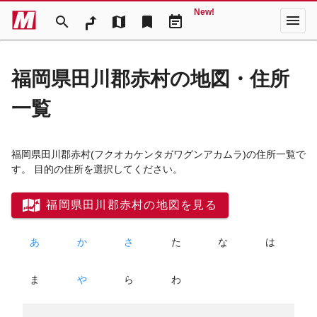
New!
menu
search
map
bookmark
event_note
福岡県田川郡赤村の地図・住所
一覧
福岡県田川郡赤村
(フクオカケンタガワグンアカムラ)
の住所一覧で
す。 目的の住所を選択してください。
福岡県田川郡赤村の地図を見る
あ
か
さ
た
な
は
ま
や
ら
わ