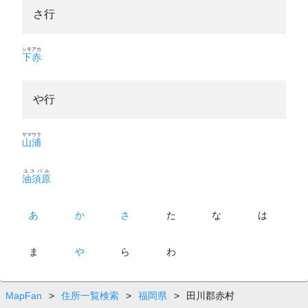
さ行
シモアカ
下赤
や行
ヤマウラ
山浦
ユスバル
油須原
あ
か
さ
た
な
は
ま
や
ら
わ
MapFan
>
住所一覧検索
>
福岡県
>
田川郡赤村