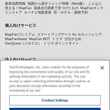
最新地図情報
地図から探すトレンド情報（Beta版）
こんなに
使える！MapFan
道路走行調査で見つけたもの
MapFanオンラ
インストア
カーナビ地図更新
宿・ホテル・旅館予約
個人向けサービス
MapFanプレミアム
スマートアップデート for カロッツェリア
MapFanAssist
MapFan BOT
トリマ
方位かなめ
GeoQuest（ジオクエ）
トリマ ポイントサイト
法人向けサービス
GeoTechnologies, Inc. uses cookies for the purposes of
法人向け地図・位置情報サービス
WEBサイト・システム向け地
improving the convenience and quality of our site and for
図API
Windows PC向け地図開発キット
MapFan DB
住所確認
utilizing information in our marketing activity. You can
サービス
MAP WORLD+
トリマ広告
Geo-Research
スグロ
accept or reject collecting information through cookies at
ジ
your discretion except information essential to the
functioning of our site.
カーナビ地図更新サービス
Cookies Settings
MapFan スマートメンバーズ
カロッツェリア地図割プラス
KENWOOD MapFan Club