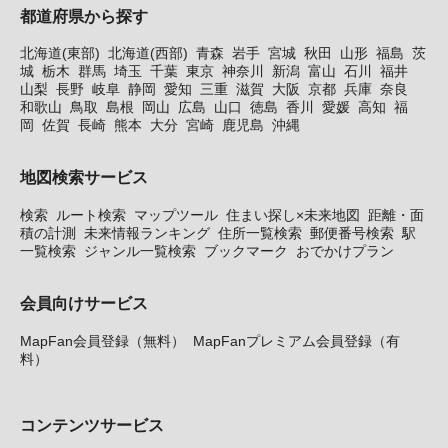
都道府県から探す
北海道(東部)
北海道(西部)
青森
岩手
宮城
秋田
山形
福島
茨
城
栃木
群馬
埼玉
千葉
東京
神奈川
新潟
富山
石川
福井
山梨
長野
岐阜
静岡
愛知
三重
滋賀
大阪
京都
兵庫
奈良
和歌山
鳥取
島根
岡山
広島
山口
徳島
香川
愛媛
高知
福
岡
佐賀
長崎
熊本
大分
宮崎
鹿児島
沖縄
地図検索サービス
検索
ルート検索
マップツール
住まい探し×未来地図
距離・面
積の計測
未来情報ランキング
住所一覧検索
郵便番号検索
駅
一覧検索
ジャンル一覧検索
ブックマーク
おでかけプラン
会員向けサービス
MapFan会員登録（無料）
MapFanプレミアム会員登録（有
料）
コンテンツサービス