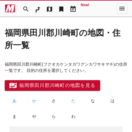
New!
menu
search
map
bookmark
event_note
福岡県田川郡川崎町の地図・住
所一覧
福岡県田川郡川崎町
(フクオカケンタガワグンカワサキマチ)
の住所
一覧です。 目的の住所を選択してください。
福岡県田川郡川崎町の地図を見る
あ
か
さ
た
な
は
ま
や
ら
わ