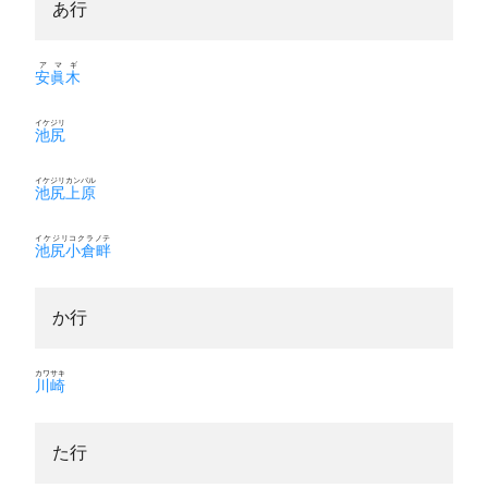
あ行
アマギ
安眞木
イケジリ
池尻
イケジリカンバル
池尻上原
イケジリコクラノテ
池尻小倉畔
か行
カワサキ
川崎
た行