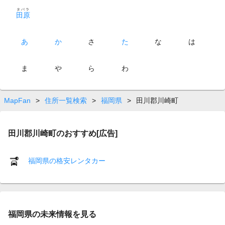
タバラ
田原
あ
か
さ
た
な
は
ま
や
ら
わ
MapFan
>
住所一覧検索
>
福岡県
>
田川郡川崎町
田川郡川崎町のおすすめ[広告]
福岡県の格安レンタカー
福岡県の未来情報を見る