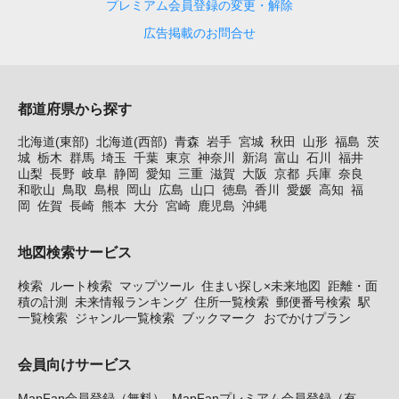
プレミアム会員登録の変更・解除
広告掲載のお問合せ
都道府県から探す
北海道(東部)
北海道(西部)
青森
岩手
宮城
秋田
山形
福島
茨
城
栃木
群馬
埼玉
千葉
東京
神奈川
新潟
富山
石川
福井
山梨
長野
岐阜
静岡
愛知
三重
滋賀
大阪
京都
兵庫
奈良
和歌山
鳥取
島根
岡山
広島
山口
徳島
香川
愛媛
高知
福
岡
佐賀
長崎
熊本
大分
宮崎
鹿児島
沖縄
地図検索サービス
検索
ルート検索
マップツール
住まい探し×未来地図
距離・面
積の計測
未来情報ランキング
住所一覧検索
郵便番号検索
駅
一覧検索
ジャンル一覧検索
ブックマーク
おでかけプラン
会員向けサービス
MapFan会員登録（無料）
MapFanプレミアム会員登録（有