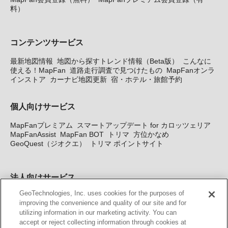
料）
コンテンツサービス
最新地図情報
地図から探すトレンド情報（Beta版）
こんなに
使える！MapFan
道路走行調査で見つけたもの
MapFanオンラ
インストア
カーナビ地図更新
宿・ホテル・旅館予約
個人向けサービス
MapFanプレミアム
スマートアップデート for カロッツェリア
MapFanAssist
MapFan BOT
トリマ
方位かなめ
GeoQuest（ジオクエ）
トリマ ポイントサイト
法人向けサービス
GeoTechnologies, Inc. uses cookies for the purposes of
法人向け地図・位置情報サービス
WEBサイト・システム向け地
improving the convenience and quality of our site and for
図API
Windows PC向け地図開発キット
MapFan DB
住所確認
utilizing information in our marketing activity. You can
サービス
MAP WORLD+
トリマ広告
Geo-Research
スグロ
accept or reject collecting information through cookies at
ジ