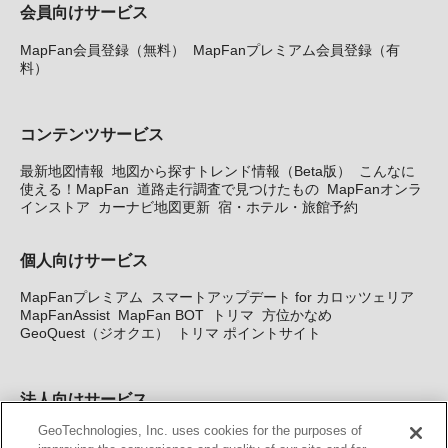
会員向けサービス
MapFan会員登録（無料）
MapFanプレミアム会員登録（有
料）
コンテンツサービス
最新地図情報
地図から探すトレンド情報（Beta版）
こんなに
使える！MapFan
道路走行調査で見つけたもの
MapFanオンラ
インストア
カーナビ地図更新
宿・ホテル・旅館予約
個人向けサービス
MapFanプレミアム
スマートアップデート for カロッツェリア
MapFanAssist
MapFan BOT
トリマ
方位かなめ
GeoQuest（ジオクエ）
トリマ ポイントサイト
法人向けサービス
GeoTechnologies, Inc. uses cookies for the purposes of
法人向け地図・位置情報サービス
WEBサイト・システム向け地