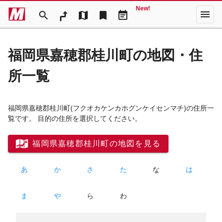
New!
menu
search
map
bookmark
event_note
福岡県嘉穂郡桂川町の地図・住
所一覧
福岡県嘉穂郡桂川町
(フクオカケンカホグンケイセンマチ)
の住所一
覧です。 目的の住所を選択してください。
福岡県嘉穂郡桂川町の地図を見る
あ
か
さ
た
な
は
ま
や
ら
わ