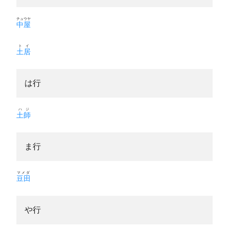
チュウヤ
中屋
トイ
土居
は行
ハジ
土師
ま行
マメダ
豆田
や行