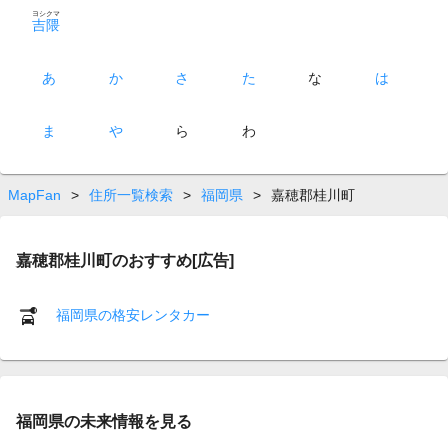
ヨシクマ
吉隈
あ
か
さ
た
な
は
ま
や
ら
わ
MapFan
>
住所一覧検索
>
福岡県
>
嘉穂郡桂川町
嘉穂郡桂川町のおすすめ[広告]
福岡県の格安レンタカー
福岡県の未来情報を見る