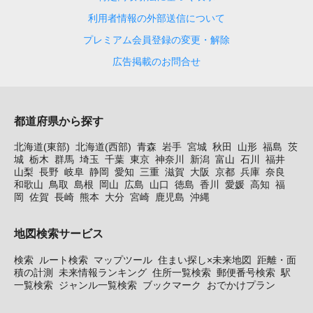
利用者情報の外部送信について
プレミアム会員登録の変更・解除
広告掲載のお問合せ
都道府県から探す
北海道(東部)
北海道(西部)
青森
岩手
宮城
秋田
山形
福島
茨
城
栃木
群馬
埼玉
千葉
東京
神奈川
新潟
富山
石川
福井
山梨
長野
岐阜
静岡
愛知
三重
滋賀
大阪
京都
兵庫
奈良
和歌山
鳥取
島根
岡山
広島
山口
徳島
香川
愛媛
高知
福
岡
佐賀
長崎
熊本
大分
宮崎
鹿児島
沖縄
地図検索サービス
検索
ルート検索
マップツール
住まい探し×未来地図
距離・面
積の計測
未来情報ランキング
住所一覧検索
郵便番号検索
駅
一覧検索
ジャンル一覧検索
ブックマーク
おでかけプラン