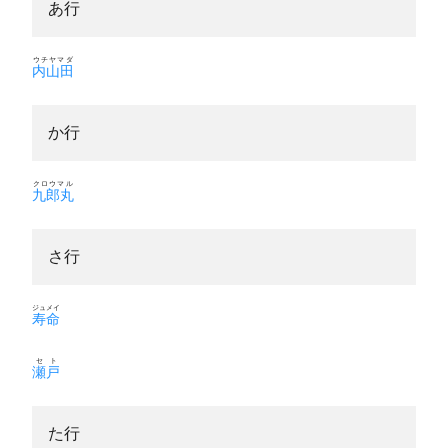
あ行
ウチヤマダ
内山田
か行
クロウマル
九郎丸
さ行
ジュメイ
寿命
セト
瀬戸
た行