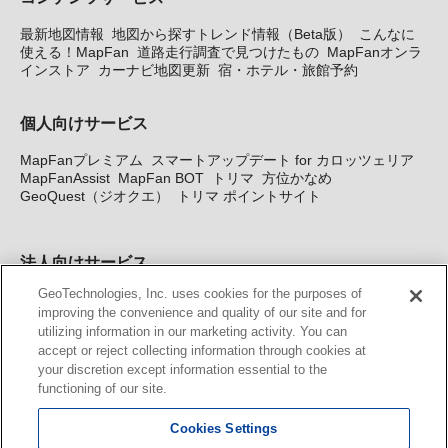
最新地図情報
地図から探すトレンド情報（Beta版）
こんなに
使える！MapFan
道路走行調査で見つけたもの
MapFanオンラ
インストア
カーナビ地図更新
宿・ホテル・旅館予約
個人向けサービス
MapFanプレミアム
スマートアップデート for カロッツェリア
MapFanAssist
MapFan BOT
トリマ
方位かなめ
GeoQuest（ジオクエ）
トリマ ポイントサイト
法人向けサービス
GeoTechnologies, Inc. uses cookies for the purposes of
法人向け地図・位置情報サービス
WEBサイト・システム向け地
improving the convenience and quality of our site and for
図API
Windows PC向け地図開発キット
MapFan DB
住所確認
utilizing information in our marketing activity. You can
サービス
MAP WORLD+
トリマ広告
Geo-Research
スグロ
accept or reject collecting information through cookies at
ジ
your discretion except information essential to the
functioning of our site.
カーナビ地図更新サービス
Cookies Settings
MapFan スマートメンバーズ
カロッツェリア地図割プラス