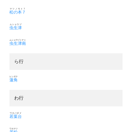
マツノモト７
松の本７
ムショウヅ
虫生津
ムショウヅミナミ
虫生津南
ら行
レンガク
蓮角
わ行
ワカバダイ
若葉台
ワカマツ
若松