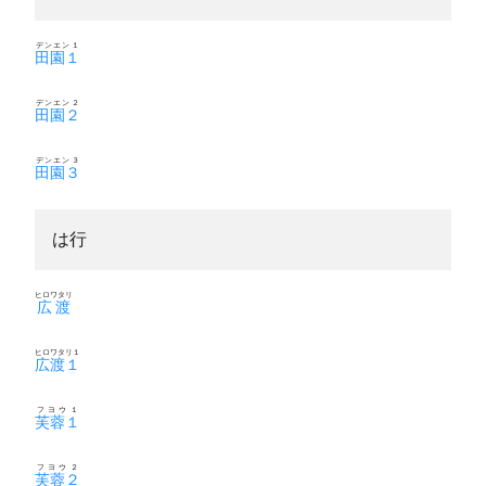
デンエン１
田園１
デンエン２
田園２
デンエン３
田園３
は行
ヒロワタリ
広渡
ヒロワタリ１
広渡１
フヨウ１
芙蓉１
フヨウ２
芙蓉２