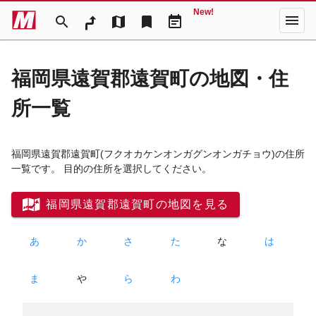
New!
menu
search
map
bookmark
event_note
福岡県遠賀郡遠賀町の地図・住
所一覧
福岡県遠賀郡遠賀町
(フクオカケンオンガグンオンガチョウ)
の住所
一覧です。 目的の住所を選択してください。
福岡県遠賀郡遠賀町の地図を見る
あ
か
さ
た
な
は
ま
や
ら
わ