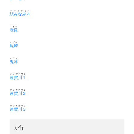
エキミナミ４
駅みなみ４
オイラ
老良
オザキ
尾崎
オニヅ
鬼津
オンガガワ１
遠賀川１
オンガガワ２
遠賀川２
オンガガワ３
遠賀川３
か行