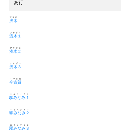
あ行
アサギ
浅木
アサギ１
浅木１
アサギ２
浅木２
アサギ３
浅木３
イマコガ
今古賀
エキミナミ１
駅みなみ１
エキミナミ２
駅みなみ２
エキミナミ３
駅みなみ３