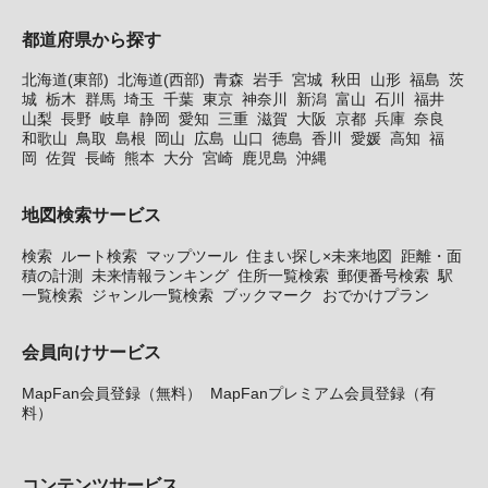
都道府県から探す
北海道(東部)
北海道(西部)
青森
岩手
宮城
秋田
山形
福島
茨
城
栃木
群馬
埼玉
千葉
東京
神奈川
新潟
富山
石川
福井
山梨
長野
岐阜
静岡
愛知
三重
滋賀
大阪
京都
兵庫
奈良
和歌山
鳥取
島根
岡山
広島
山口
徳島
香川
愛媛
高知
福
岡
佐賀
長崎
熊本
大分
宮崎
鹿児島
沖縄
地図検索サービス
検索
ルート検索
マップツール
住まい探し×未来地図
距離・面
積の計測
未来情報ランキング
住所一覧検索
郵便番号検索
駅
一覧検索
ジャンル一覧検索
ブックマーク
おでかけプラン
会員向けサービス
MapFan会員登録（無料）
MapFanプレミアム会員登録（有
料）
コンテンツサービス