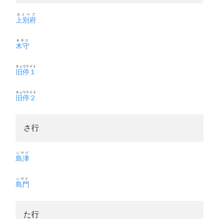
カミベフ
上別府
キモリ
木守
キュウテイ１
旧停１
キュウテイ２
旧停２
さ行
シマヅ
島津
シマド
島門
た行