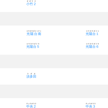
オダケ２
小竹２
コウヨウダイミナミ
コウヨウダイ１
光陽台南
光陽台１
コウヨウダイ５
コウヨウダイ６
光陽台５
光陽台６
スダタ
須多田
チュウオウ２
チュウオウ３
中央２
中央３