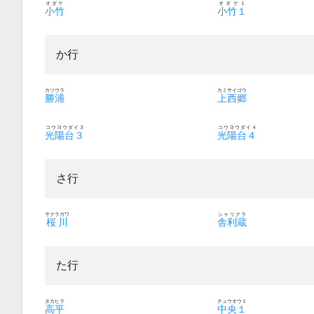
オダケ
オダケ１
小竹
小竹１
か行
カツウラ
カミサイゴウ
勝浦
上西郷
コウヨウダイ３
コウヨウダイ４
光陽台３
光陽台４
さ行
サクラガワ
シャリクラ
桜川
舎利蔵
た行
タカヒラ
チュウオウ１
高平
中央１