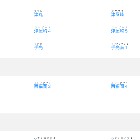
ツマル
ツヤザキ
津丸
津屋崎
ツヤザキ４
ツヤザキ５
津屋崎４
津屋崎５
テビカ
テビカミナミ１
手光
手光南１
ニシフクマ３
ニシフクマ４
西福間３
西福間４
ハナミガオカ３
ハナミガハマ１