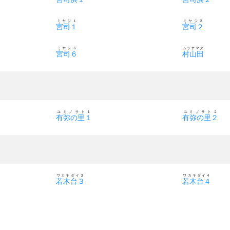
ミヤジ１
ミヤジ２
宮司１
宮司２
ミヤジ６
ムラヤマダ
宮司６
村山田
ユミノサト１
ユミノサト２
有弥の里１
有弥の里２
ワカキダイ３
ワカキダイ４
若木台３
若木台４