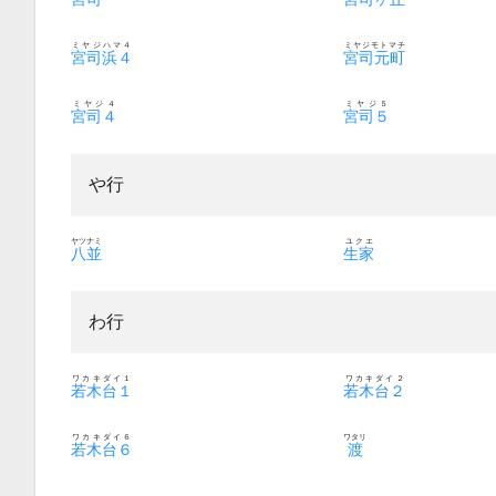
ミヤジハマ４
ミヤジモトマチ
宮司浜４
宮司元町
ミヤジ４
ミヤジ５
宮司４
宮司５
や行
ヤツナミ
ユクエ
八並
生家
わ行
ワカキダイ１
ワカキダイ２
若木台１
若木台２
ワカキダイ６
ワタリ
若木台６
渡