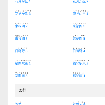
花見が丘１
花見が丘２
ハナミガハマ３
ハナミノサト１
花見が浜３
花見の里１
ヒガシフクマ２
ヒガシフクマ３
東福間２
東福間３
ヒガシフクマ７
ヒガシフクマ８
東福間７
東福間８
ヒマキノ３
ヒマキノ４
日蒔野３
日蒔野４
フクマエキヒガシ１
フクマエキヒガシ２
福間駅東１
福間駅東２
フクマミナミ３
フクマミナミ４
福間南３
福間南４
ま行
ミヤジ
ミヤジガオカ
宮司
宮司ヶ丘