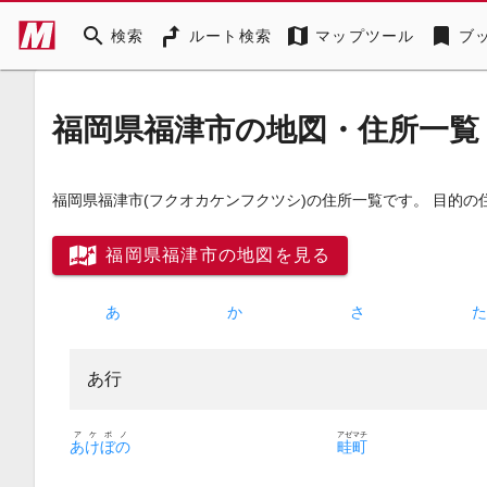
search
map
bookmark
検索
ルート検索
マップツール
ブ
福岡県福津市の地図・住所一覧
福岡県福津市
(フクオカケンフクツシ)
の住所一覧です。 目的の
福岡県福津市の地図を見る
あ
か
さ
あ行
アケボノ
アゼマチ
あけぼの
畦町