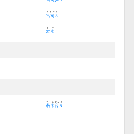
ミヤジ３
宮司３
モトギ
本木
ワカキダイ５
若木台５