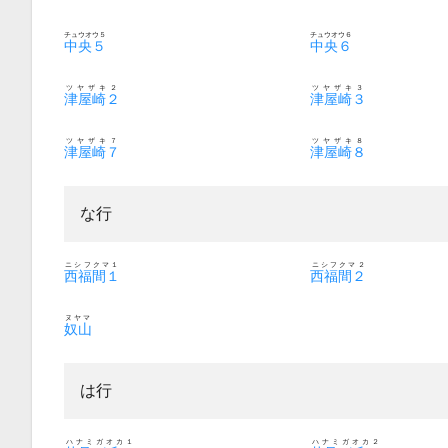
チュウオウ５
チュウオウ６
中央５
中央６
ツヤザキ２
ツヤザキ３
津屋崎２
津屋崎３
ツヤザキ７
ツヤザキ８
津屋崎７
津屋崎８
な行
ニシフクマ１
ニシフクマ２
西福間１
西福間２
ヌヤマ
奴山
は行
ハナミガオカ１
ハナミガオカ２