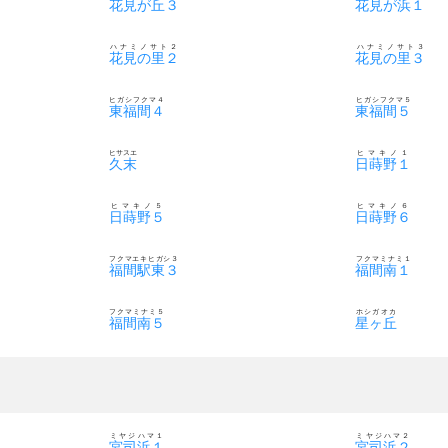
花見が丘３
花見が浜１
ハナミノサト２
ハナミノサト３
花見の里２
花見の里３
ヒガシフクマ４
ヒガシフクマ５
東福間４
東福間５
ヒサスエ
ヒマキノ１
久末
日蒔野１
ヒマキノ５
ヒマキノ６
日蒔野５
日蒔野６
フクマエキヒガシ３
フクマミナミ１
福間駅東３
福間南１
フクマミナミ５
ホシガオカ
福間南５
星ヶ丘
ミヤジハマ１
ミヤジハマ２
宮司浜１
宮司浜２