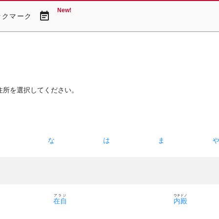
New!
event_note
ックマーク
住所を選択してください。
た
な
は
ま
アラジ
ウチドノ
在自
内殿