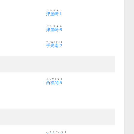
ツヤザキ１
津屋崎１
ツヤザキ６
津屋崎６
テビカミナミ２
手光南２
ニシフクマ５
西福間５
ハナミガハマ２