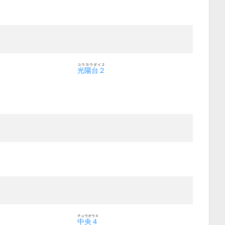
コウヨウダイ２
光陽台２
チュウオウ４
中央４