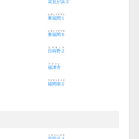
花見が浜２
ヒガシフクマ１
東福間１
ヒガシフクマ６
東福間６
ヒマキノ２
日蒔野２
フクツシ
福津市
フクマミナミ２
福間南２
ミヤジハマ３
宮司浜３