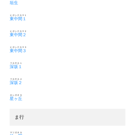
垣生
ヒガシナカマ１
東中間１
ヒガシナカマ２
東中間２
ヒガシナカマ３
東中間３
フカサカ１
深坂１
フカサカ２
深坂２
ホシガオカ
星ヶ丘
ま行
マツガオカ