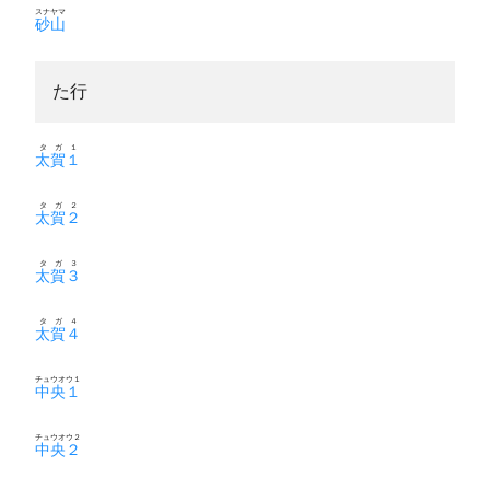
スナヤマ
砂山
た行
タガ１
太賀１
タガ２
太賀２
タガ３
太賀３
タガ４
太賀４
チュウオウ１
中央１
チュウオウ２
中央２