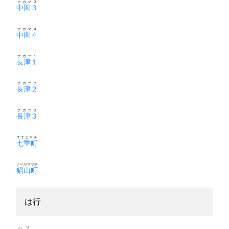
ナカマ３
中間３
ナカマ４
中間４
ナガツ１
長津１
ナガツ２
長津２
ナガツ３
長津３
ナナエマチ
七重町
ナベヤママチ
鍋山町
は行
ハブ