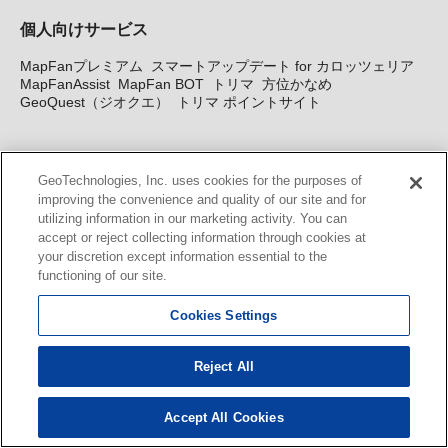
個人向けサービス
MapFanプレミアム
スマートアップデート for カロッツェリア
MapFanAssist
MapFan BOT
トリマ
方位かなめ
GeoQuest（ジオクエ）
トリマ ポイントサイト
法人向けサービス
GeoTechnologies, Inc. uses cookies for the purposes of
improving the convenience and quality of our site and for
法人向け地図・位置情報サービス
WEBサイト・システム向け地
utilizing information in our marketing activity. You can
図API
Windows PC向け地図開発キット
MapFan DB
住所確認
accept or reject collecting information through cookies at
サービス
MAP WORLD+
トリマ広告
Geo-Research
スグロ
your discretion except information essential to the
ジ
functioning of our site.
カーナビ地図更新サービス
Cookies Settings
MapFan スマートメンバーズ
カロッツェリア地図割プラス
Reject All
KENWOOD MapFan Club
Accept All Cookies
© GeoTechnologies, Inc.