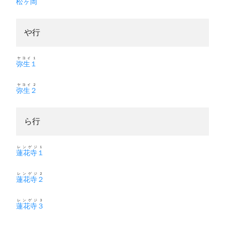
松ヶ岡
や行
ヤヨイ１
弥生１
ヤヨイ２
弥生２
ら行
レンゲジ１
蓮花寺１
レンゲジ２
蓮花寺２
レンゲジ３
蓮花寺３