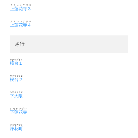
カミレンゲジ３
上蓮花寺３
カミレンゲジ４
上蓮花寺４
さ行
サクラダイ１
桜台１
サクラダイ２
桜台２
シモオオクマ
下大隈
シモレンゲジ
下蓮花寺
ジョウカマチ
浄花町