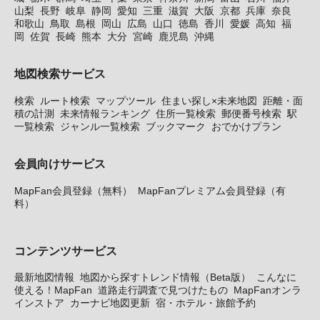
山梨
長野
岐阜
静岡
愛知
三重
滋賀
大阪
京都
兵庫
奈良
和歌山
鳥取
島根
岡山
広島
山口
徳島
香川
愛媛
高知
福
岡
佐賀
長崎
熊本
大分
宮崎
鹿児島
沖縄
地図検索サービス
検索
ルート検索
マップツール
住まい探し×未来地図
距離・面
積の計測
未来情報ランキング
住所一覧検索
郵便番号検索
駅
一覧検索
ジャンル一覧検索
ブックマーク
おでかけプラン
会員向けサービス
MapFan会員登録（無料）
MapFanプレミアム会員登録（有
料）
コンテンツサービス
最新地図情報
地図から探すトレンド情報（Beta版）
こんなに
使える！MapFan
道路走行調査で見つけたもの
MapFanオンラ
インストア
カーナビ地図更新
宿・ホテル・旅館予約