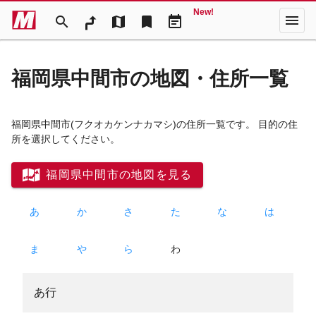
New!
menu
search
map
bookmark
event_note
福岡県中間市の地図・住所一覧
福岡県中間市
(フクオカケンナカマシ)
の住所一覧です。 目的の住
所を選択してください。
福岡県中間市の地図を見る
あ
か
さ
た
な
は
ま
や
ら
わ
あ行