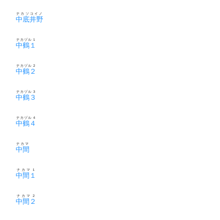
ナカソコイノ
中底井野
ナカヅル１
中鶴１
ナカヅル２
中鶴２
ナカヅル３
中鶴３
ナカヅル４
中鶴４
ナカマ
中間
ナカマ１
中間１
ナカマ２
中間２