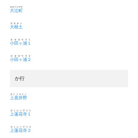
オオツジマチ
大辻町
オオネト
大根土
オダガウラ１
小田ヶ浦１
オダガウラ２
小田ヶ浦２
か行
カミソコイノ
上底井野
カミレンゲジ１
上蓮花寺１
カミレンゲジ２
上蓮花寺２