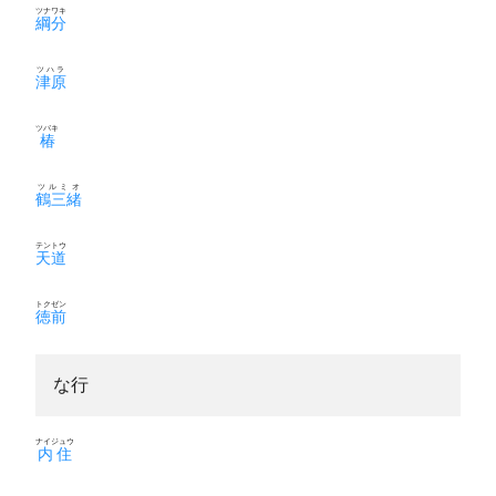
ツナワキ
綱分
ツハラ
津原
ツバキ
椿
ツルミオ
鶴三緒
テントウ
天道
トクゼン
徳前
な行
ナイジュウ
内住