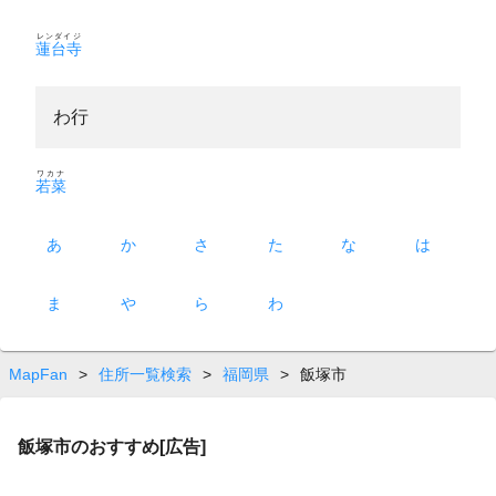
レンダイジ
蓮台寺
わ行
ワカナ
若菜
あ
か
さ
た
な
は
ま
や
ら
わ
MapFan
>
住所一覧検索
>
福岡県
>
飯塚市
飯塚市のおすすめ[広告]