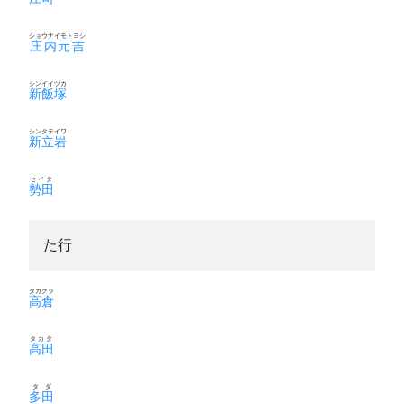
ショウナイモトヨシ
庄内元吉
シンイイヅカ
新飯塚
シンタテイワ
新立岩
セイタ
勢田
た行
タカクラ
高倉
タカタ
高田
タダ
多田