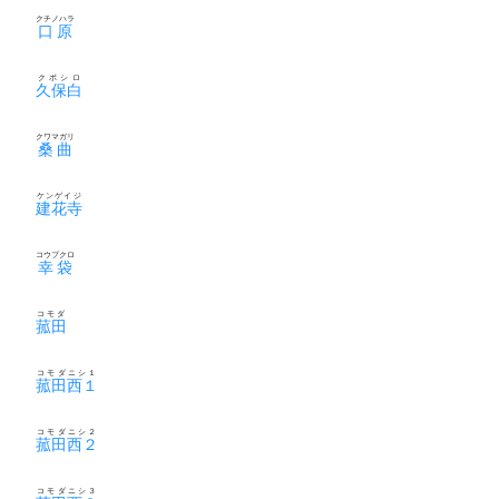
クチノハラ
口原
クボシロ
久保白
クワマガリ
桑曲
ケンゲイジ
建花寺
コウブクロ
幸袋
コモダ
菰田
コモダニシ１
菰田西１
コモダニシ２
菰田西２
コモダニシ３