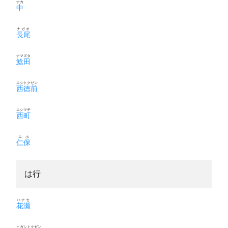
ナカ
中
ナガオ
長尾
ナマズタ
鯰田
ニシトクゼン
西徳前
ニシマチ
西町
ニホ
仁保
は行
ハナセ
花瀬
ヒガシトクゼン