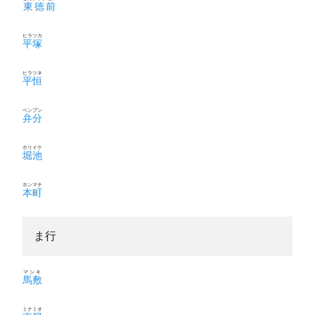
東徳前
ヒラツカ
平塚
ヒラツネ
平恒
ベンブン
弁分
ホリイケ
堀池
ホンマチ
本町
ま行
マシキ
馬敷
ミナミオ