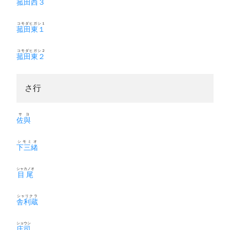
菰田西３
コモダヒガシ１
菰田東１
コモダヒガシ２
菰田東２
さ行
サヨ
佐與
シモミオ
下三緒
シャカノオ
目尾
シャリクラ
舎利蔵
ショウシ
庄司