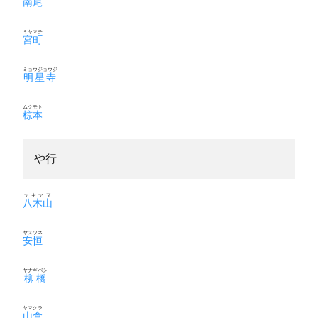
南尾
ミヤマチ
宮町
ミョウジョウジ
明星寺
ムクモト
椋本
や行
ヤキヤマ
八木山
ヤスツネ
安恒
ヤナギバシ
柳橋
ヤマクラ
山倉