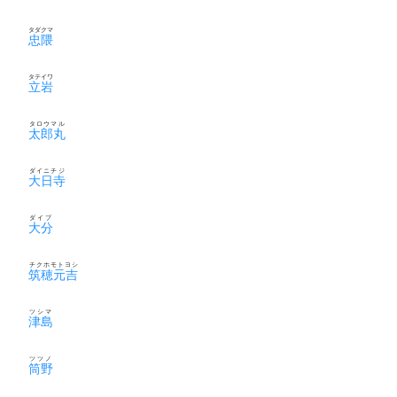
タダクマ
忠隈
タテイワ
立岩
タロウマル
太郎丸
ダイニチジ
大日寺
ダイブ
大分
チクホモトヨシ
筑穂元吉
ツシマ
津島
ツツノ
筒野