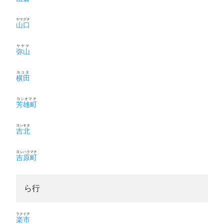
ヤマグチ
山口
ヤヤマ
弥山
ヨコタ
横田
ヨシオマチ
芳雄町
ヨシキタ
吉北
ヨシハラマチ
吉原町
ら行
ラクイチ
楽市