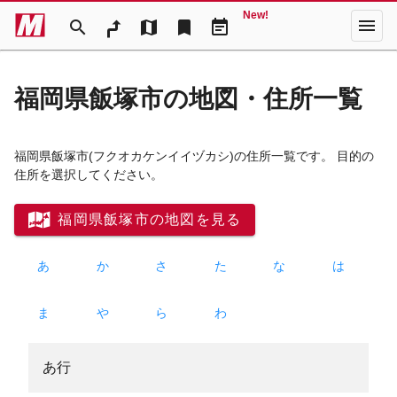
New!
menu
search
map
bookmark
event_note
福岡県飯塚市の地図・住所一覧
福岡県飯塚市
(フクオカケンイイヅカシ)
の住所一覧です。 目的の
住所を選択してください。
福岡県飯塚市の地図を見る
あ
か
さ
た
な
は
ま
や
ら
わ
あ行