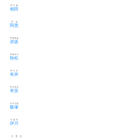
アイダ
相田
アエ
阿恵
アカサカ
赤坂
アキマツ
秋松
アリイ
有井
アリヤス
有安
イイヅカ
飯塚
イカワ
伊川
イギス