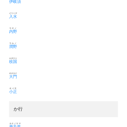
伊岐須
イリミズ
入水
ウチノ
内野
ウルノ
潤野
エダクニ
枝国
オオカド
大門
オバサ
小正
か行
カケノウマ
鹿毛馬