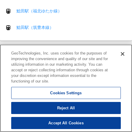
鯰田駅（福北ゆたか線）
鯰田駅（筑豊本線）
住所確認サービス
GeoTechnologies, Inc. uses cookies for the purposes of
住所表記をクレンジングできるクラウドサービス
improving the convenience and quality of our site and for
utilizing information in our marketing activity. You can
accept or reject collecting information through cookies at
your discretion except information essential to the
functioning of our site.
Cookies Settings
Reject All
運営会社
利用規約
Accept All Cookies
ヘルプ