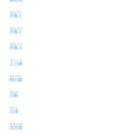
カタシマ１
片島１
カタシマ２
片島２
カタシマ３
片島３
カミミオ
上三緒
カヤノモリ
柏の森
カワシマ
川島
カワヅ
川津
キタコガ
北古賀