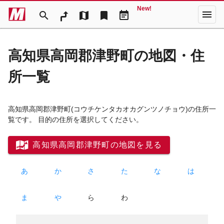
New!
menu
search
map
bookmark
event_note
高知県高岡郡津野町の地図・住
所一覧
高知県高岡郡津野町
(コウチケンタカオカグンツノチョウ)
の住所一
覧です。 目的の住所を選択してください。
高知県高岡郡津野町の地図を見る
あ
か
さ
た
な
は
ま
や
ら
わ