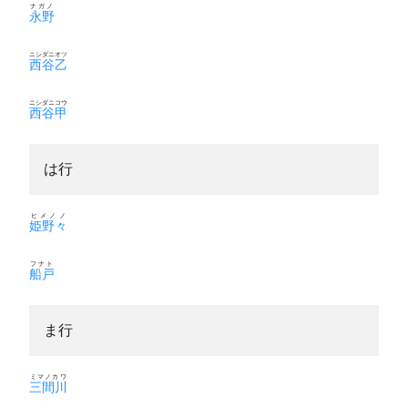
ナガノ
永野
ニシダニオツ
西谷乙
ニシダニコウ
西谷甲
は行
ヒメノノ
姫野々
フナト
船戸
ま行
ミマノカワ
三間川