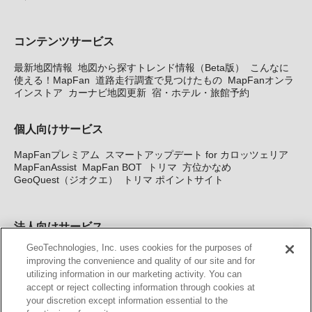
コンテンツサービス
最新地図情報
地図から探すトレンド情報（Beta版）
こんなに
使える！MapFan
道路走行調査で見つけたもの
MapFanオンラ
インストア
カーナビ地図更新
宿・ホテル・旅館予約
個人向けサービス
MapFanプレミアム
スマートアップデート for カロッツェリア
MapFanAssist
MapFan BOT
トリマ
方位かなめ
GeoQuest（ジオクエ）
トリマ ポイントサイト
法人向けサービス
GeoTechnologies, Inc. uses cookies for the purposes of
法人向け地図・位置情報サービス
WEBサイト・システム向け地
improving the convenience and quality of our site and for
図API
Windows PC向け地図開発キット
MapFan DB
住所確認
utilizing information in our marketing activity. You can
サービス
MAP WORLD+
トリマ広告
Geo-Research
スグロ
accept or reject collecting information through cookies at
ジ
your discretion except information essential to the