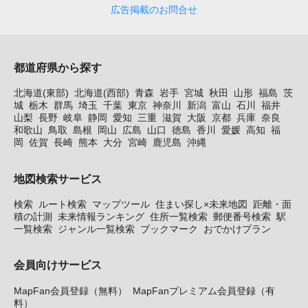
広告掲載のお問合せ
都道府県から探す
北海道(東部)
北海道(西部)
青森
岩手
宮城
秋田
山形
福島
茨
城
栃木
群馬
埼玉
千葉
東京
神奈川
新潟
富山
石川
福井
山梨
長野
岐阜
静岡
愛知
三重
滋賀
大阪
京都
兵庫
奈良
和歌山
鳥取
島根
岡山
広島
山口
徳島
香川
愛媛
高知
福
岡
佐賀
長崎
熊本
大分
宮崎
鹿児島
沖縄
地図検索サービス
検索
ルート検索
マップツール
住まい探し×未来地図
距離・面
積の計測
未来情報ランキング
住所一覧検索
郵便番号検索
駅
一覧検索
ジャンル一覧検索
ブックマーク
おでかけプラン
会員向けサービス
MapFan会員登録（無料）
MapFanプレミアム会員登録（有
料）