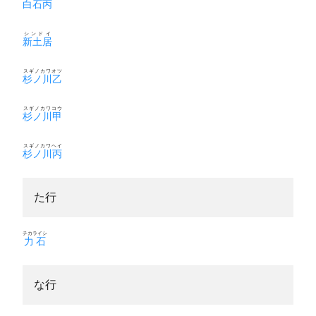
白石丙
シンドイ
新土居
スギノカワオツ
杉ノ川乙
スギノカワコウ
杉ノ川甲
スギノカワヘイ
杉ノ川丙
た行
チカライシ
力石
な行