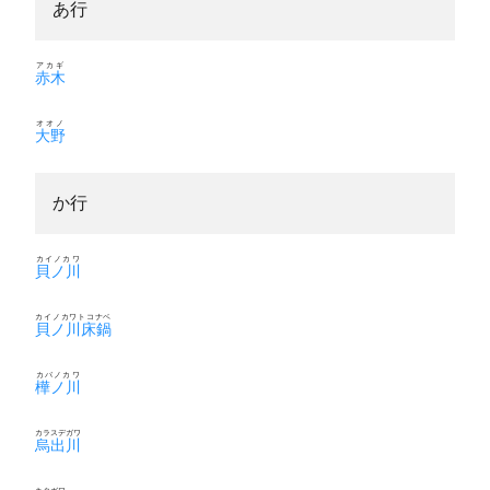
あ行
アカギ
赤木
オオノ
大野
か行
カイノカワ
貝ノ川
カイノカワトコナベ
貝ノ川床鍋
カバノカワ
樺ノ川
カラスデガワ
烏出川