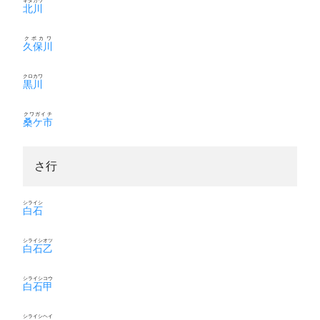
キタガワ
北川
クボカワ
久保川
クロカワ
黒川
クワガイチ
桑ケ市
さ行
シライシ
白石
シライシオツ
白石乙
シライシコウ
白石甲
シライシヘイ