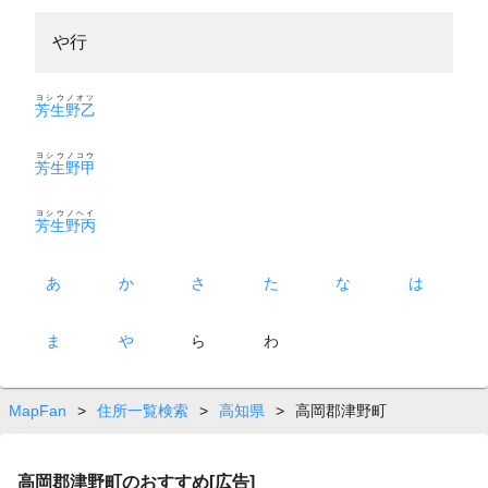
や行
ヨシウノオツ
芳生野乙
ヨシウノコウ
芳生野甲
ヨシウノヘイ
芳生野丙
あ
か
さ
た
な
は
ま
や
ら
わ
MapFan
>
住所一覧検索
>
高知県
>
高岡郡津野町
高岡郡津野町のおすすめ[広告]