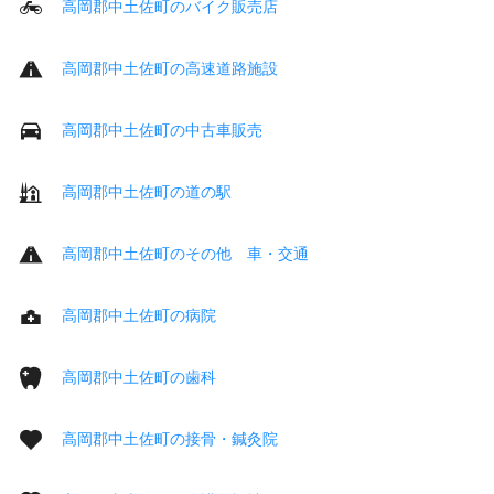
高岡郡中土佐町のバイク販売店
高岡郡中土佐町の高速道路施設
高岡郡中土佐町の中古車販売
高岡郡中土佐町の道の駅
高岡郡中土佐町のその他 車・交通
高岡郡中土佐町の病院
高岡郡中土佐町の歯科
高岡郡中土佐町の接骨・鍼灸院