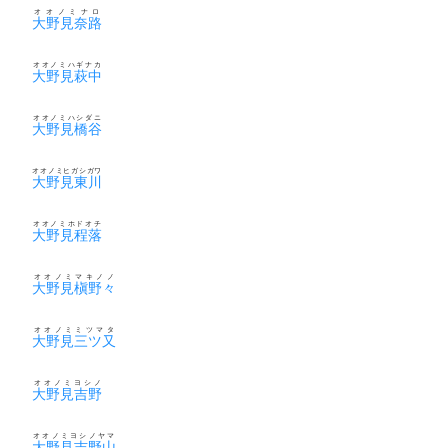
オオノミナロ
大野見奈路
オオノミハギナカ
大野見萩中
オオノミハシダニ
大野見橋谷
オオノミヒガシガワ
大野見東川
オオノミホドオチ
大野見程落
オオノミマキノノ
大野見槇野々
オオノミミツマタ
大野見三ツ又
オオノミヨシノ
大野見吉野
オオノミヨシノヤマ
大野見吉野山