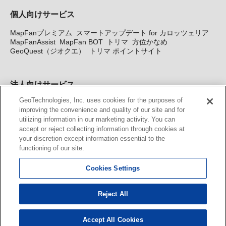
個人向けサービス
MapFanプレミアム
スマートアップデート for カロッツェリア
MapFanAssist
MapFan BOT
トリマ
方位かなめ
GeoQuest（ジオクエ）
トリマ ポイントサイト
法人向けサービス
GeoTechnologies, Inc. uses cookies for the purposes of
法人向け地図・位置情報サービス
WEBサイト・システム向け地
improving the convenience and quality of our site and for
図API
Windows PC向け地図開発キット
MapFan DB
住所確認
utilizing information in our marketing activity. You can
サービス
MAP WORLD+
トリマ広告
Geo-Research
スグロ
accept or reject collecting information through cookies at
ジ
your discretion except information essential to the
functioning of our site.
カーナビ地図更新サービス
Cookies Settings
MapFan スマートメンバーズ
カロッツェリア地図割プラス
KENWOOD MapFan Club
Reject All
Accept All Cookies
© GeoTechnologies, Inc.