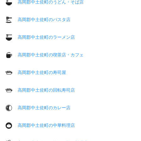
高岡郡中土佐町のうどん・そば店
高岡郡中土佐町のパスタ店
高岡郡中土佐町のラーメン店
高岡郡中土佐町の喫茶店・カフェ
高岡郡中土佐町の寿司屋
高岡郡中土佐町の回転寿司店
高岡郡中土佐町のカレー店
高岡郡中土佐町の中華料理店