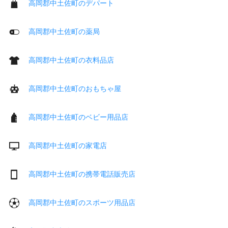
高岡郡中土佐町のデパート
高岡郡中土佐町の薬局
高岡郡中土佐町の衣料品店
高岡郡中土佐町のおもちゃ屋
高岡郡中土佐町のベビー用品店
高岡郡中土佐町の家電店
高岡郡中土佐町の携帯電話販売店
高岡郡中土佐町のスポーツ用品店