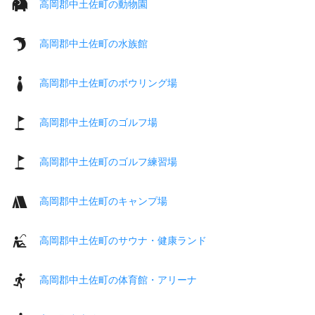
高岡郡中土佐町の動物園
高岡郡中土佐町の水族館
高岡郡中土佐町のボウリング場
高岡郡中土佐町のゴルフ場
高岡郡中土佐町のゴルフ練習場
高岡郡中土佐町のキャンプ場
高岡郡中土佐町のサウナ・健康ランド
高岡郡中土佐町の体育館・アリーナ