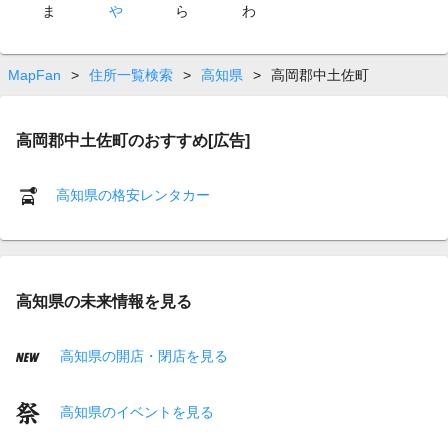
ま
や
ら
わ
MapFan
>
住所一覧検索
>
高知県
>
高岡郡中土佐町
高岡郡中土佐町のおすすめ[広告]
高知県の格安レンタカー
高知県の未来情報を見る
高知県の開店・閉店を見る
高知県のイベントを見る