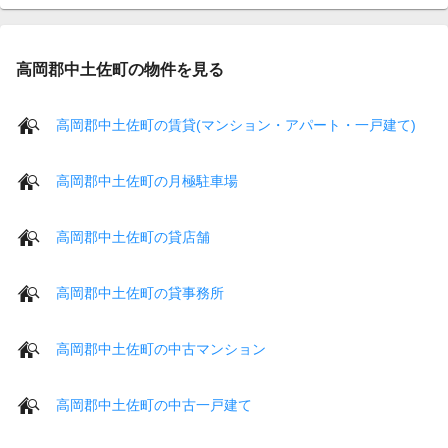
高岡郡中土佐町の物件を見る
高岡郡中土佐町の賃貸(マンション・アパート・一戸建て)
高岡郡中土佐町の月極駐車場
高岡郡中土佐町の貸店舗
高岡郡中土佐町の貸事務所
高岡郡中土佐町の中古マンション
高岡郡中土佐町の中古一戸建て