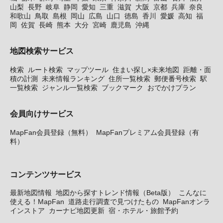
山梨
長野
岐阜
静岡
愛知
三重
滋賀
大阪
京都
兵庫
奈良
和歌山
鳥取
島根
岡山
広島
山口
徳島
香川
愛媛
高知
福
岡
佐賀
長崎
熊本
大分
宮崎
鹿児島
沖縄
地図検索サービス
検索
ルート検索
マップツール
住まい探し×未来地図
距離・面
積の計測
未来情報ランキング
住所一覧検索
郵便番号検索
駅
一覧検索
ジャンル一覧検索
ブックマーク
おでかけプラン
会員向けサービス
MapFan会員登録（無料）
MapFanプレミアム会員登録（有
料）
コンテンツサービス
最新地図情報
地図から探すトレンド情報（Beta版）
こんなに
使える！MapFan
道路走行調査で見つけたもの
MapFanオンラ
インストア
カーナビ地図更新
宿・ホテル・旅館予約