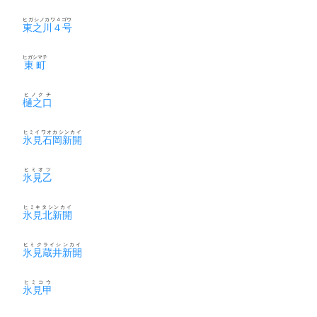
ヒガシノカワ４ゴウ
東之川４号
ヒガシマチ
東町
ヒノクチ
樋之口
ヒミイワオカシンカイ
氷見石岡新開
ヒミオツ
氷見乙
ヒミキタシンカイ
氷見北新開
ヒミクライシンカイ
氷見蔵井新開
ヒミコウ
氷見甲