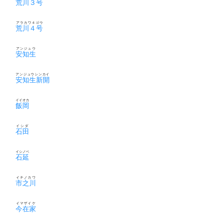
荒川３号
アラカワ４ゴウ
荒川４号
アンジュウ
安知生
アンジュウシンカイ
安知生新開
イイオカ
飯岡
イシダ
石田
イシノベ
石延
イチノカワ
市之川
イマザイケ
今在家