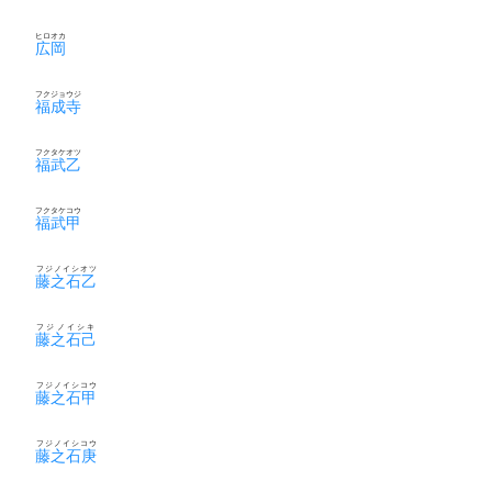
ヒロオカ
広岡
フクジョウジ
福成寺
フクタケオツ
福武乙
フクタケコウ
福武甲
フジノイシオツ
藤之石乙
フジノイシキ
藤之石己
フジノイシコウ
藤之石甲
フジノイシコウ
藤之石庚