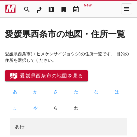
New!
menu
search
map
bookmark
event_note
愛媛県西条市の地図・住所一覧
愛媛県西条市
(エヒメケンサイジョウシ)
の住所一覧です。 目的の
住所を選択してください。
愛媛県西条市の地図を見る
あ
か
さ
た
な
は
ま
や
ら
わ
あ行