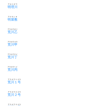
アカリガワ
明理川
アケヤシキ
明屋敷
アラカワオツ
荒川乙
アラカワコウ
荒川甲
アラカワテイ
荒川丁
アラカワヘイ
荒川丙
アラカワ１ゴウ
荒川１号
アラカワ２ゴウ
荒川２号
アラカワ３ゴウ