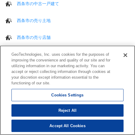
西条市の中古一戸建て
西条市の売り土地
西条市の売り店舗
西条市の売り事務所
GeoTechnologies, Inc. uses cookies for the purposes of
improving the convenience and quality of our site and for
utilizing information in our marketing activity. You can
西条市の売りビル・ 一棟売マンション等
accept or reject collecting information through cookies at
your discretion except information essential to the
functioning of our site.
Cookies Settings
西条市の施設を探す
Reject All
西条市のファストフード
Accept All Cookies