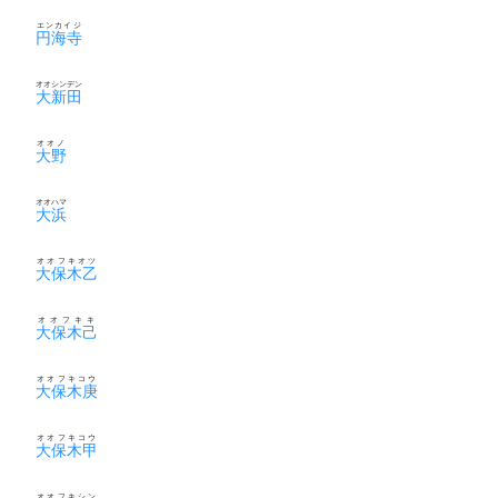
エンカイジ
円海寺
オオシンデン
大新田
オオノ
大野
オオハマ
大浜
オオフキオツ
大保木乙
オオフキキ
大保木己
オオフキコウ
大保木庚
オオフキコウ
大保木甲
オオフキシン