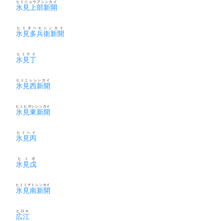
ヒミジョウブシンカイ
氷見上部新開
ヒミタヘエシンカイ
氷見多兵衛新開
ヒミテイ
氷見丁
ヒミニシシンカイ
氷見西新開
ヒミヒガシシンカイ
氷見東新開
ヒミヘイ
氷見丙
ヒミボ
氷見戊
ヒミミナミシンカイ
氷見南新開
ヒロエ
広江