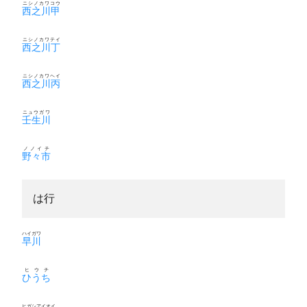
ニシノカワコウ
西之川甲
ニシノカワテイ
西之川丁
ニシノカワヘイ
西之川丙
ニュウガワ
壬生川
ノノイチ
野々市
は行
ハイガワ
早川
ヒウチ
ひうち
ヒガシアイオイ