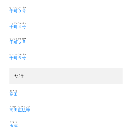
センジョウ３ゴウ
千町３号
センジョウ４ゴウ
千町４号
センジョウ５ゴウ
千町５号
センジョウ６ゴウ
千町６号
た行
タカタ
高田
タカタショウホウジ
高田正法寺
タマツ
玉津