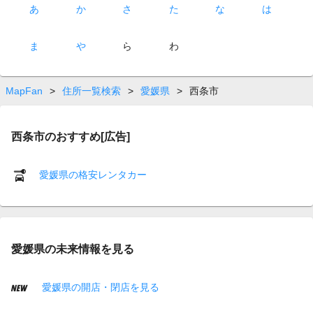
あ
か
さ
た
な
は
ま
や
ら
わ
MapFan
>
住所一覧検索
>
愛媛県
>
西条市
西条市のおすすめ[広告]
愛媛県の格安レンタカー
愛媛県の未来情報を見る
愛媛県の開店・閉店を見る