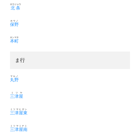
ホウジョウ
北条
ホウノ
保野
ホンマチ
本町
ま行
マルノ
丸野
ミツヤ
三津屋
ミツヤヒガシ
三津屋東
ミツヤミナミ
三津屋南