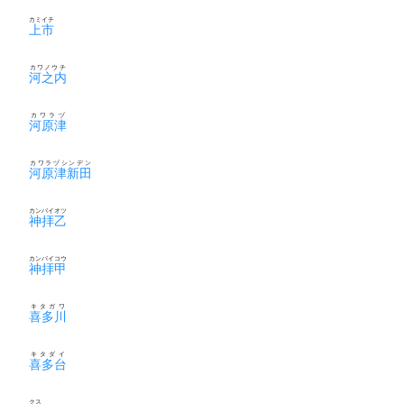
カミイチ
上市
カワノウチ
河之内
カワラヅ
河原津
カワラヅシンデン
河原津新田
カンバイオツ
神拝乙
カンバイコウ
神拝甲
キタガワ
喜多川
キタダイ
喜多台
クス