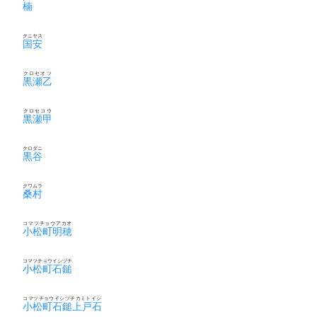
楠
クニヤス
国安
クロセオツ
黒瀬乙
クロセコウ
黒瀬甲
クロダニ
黒谷
クワムラ
桑村
コマツチョウアカオ
小松町明穂
コマツチョウイシヅチ
小松町石鎚
コマツチョウイシヅチカミトイシ
小松町石鎚上戸石