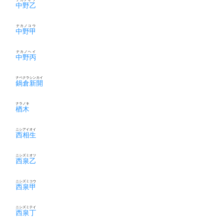
中野乙
ナカノコウ
中野甲
ナカノヘイ
中野丙
ナベクラシンカイ
鍋倉新開
ナラノキ
楢木
ニシアイオイ
西相生
ニシズミオツ
西泉乙
ニシズミコウ
西泉甲
ニシズミテイ
西泉丁