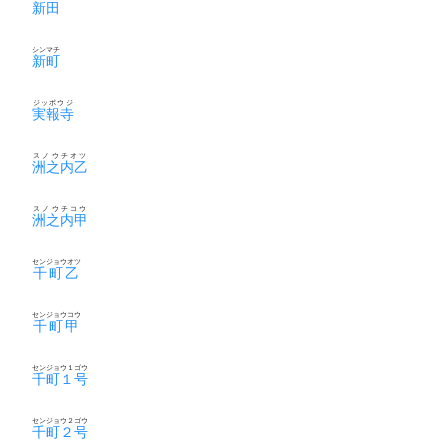
新田
シンマチ
新町
ジッポウジ
実報寺
スノウチオツ
洲之内乙
スノウチコウ
洲之内甲
センジョウオツ
千町乙
センジョウコウ
千町甲
センジョウ１ゴウ
千町１号
センジョウ２ゴウ
千町２号