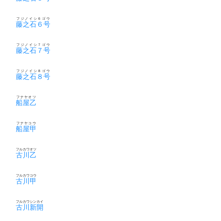
フジノイシ６ゴウ
藤之石６号
フジノイシ７ゴウ
藤之石７号
フジノイシ８ゴウ
藤之石８号
フナヤオツ
船屋乙
フナヤコウ
船屋甲
フルカワオツ
古川乙
フルカワコウ
古川甲
フルカワシンカイ
古川新開