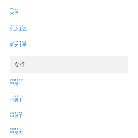
テンジン
天神
トノヤマオツ
兎之山乙
トノヤマコウ
兎之山甲
な行
ナカオクオツ
中奥乙
ナカオクコウ
中奥甲
ナカオクテイ
中奥丁
ナカオクヘイ
中奥丙