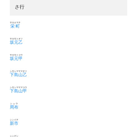
さ行
サカエマチ
栄町
サカモトオツ
坂元乙
サカモトコウ
坂元甲
シモシマヤマオツ
下島山乙
シモシマヤマコウ
下島山甲
シュウ
周布
シンイチ
新市
シンデン