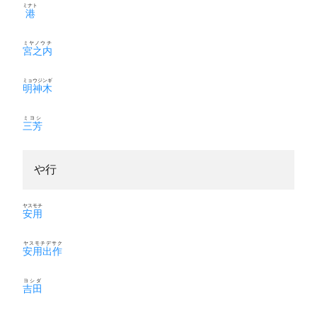
ミナト
港
ミヤノウチ
宮之内
ミョウジンギ
明神木
ミヨシ
三芳
や行
ヤスモチ
安用
ヤスモチデサク
安用出作
ヨシダ
吉田