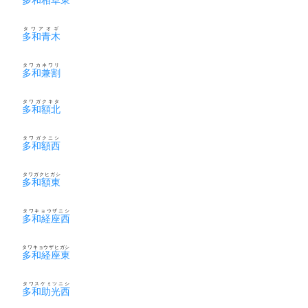
タワアオギ
多和青木
タワカネワリ
多和兼割
タワガクキタ
多和額北
タワガクニシ
多和額西
タワガクヒガシ
多和額東
タワキョウザニシ
多和経座西
タワキョウザヒガシ
多和経座東
タワスケミツニシ
多和助光西