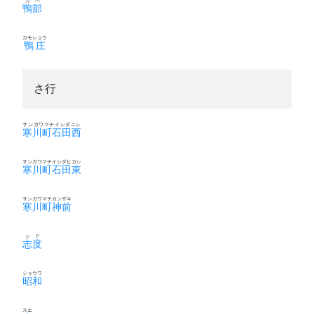
カベ
鴨部
カモショウ
鴨庄
さ行
サンガワマチイシダニシ
寒川町石田西
サンガワマチイシダヒガシ
寒川町石田東
サンガワマチカンザキ
寒川町神前
シド
志度
ショウワ
昭和
スエ