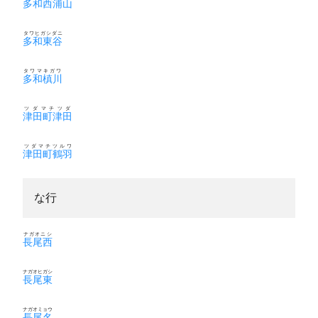
多和西浦山
タワヒガシダニ
多和東谷
タワマキガワ
多和槙川
ツダマチツダ
津田町津田
ツダマチツルワ
津田町鶴羽
な行
ナガオニシ
長尾西
ナガオヒガシ
長尾東
ナガオミョウ
長尾名