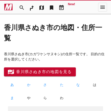
New!
menu
search
map
bookmark
event_note
香川県さぬき市の地図・住所一
覧
香川県さぬき市
(カガワケンサヌキシ)
の住所一覧です。 目的の住
所を選択してください。
香川県さぬき市の地図を見る
あ
か
さ
た
な
は
ま
や
ら
わ