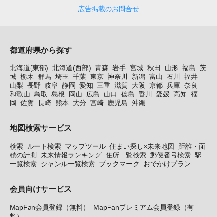
広告掲載のお問合せ
都道府県から探す
北海道(東部)
北海道(西部)
青森
岩手
宮城
秋田
山形
福島
茨
城
栃木
群馬
埼玉
千葉
東京
神奈川
新潟
富山
石川
福井
山梨
長野
岐阜
静岡
愛知
三重
滋賀
大阪
京都
兵庫
奈良
和歌山
鳥取
島根
岡山
広島
山口
徳島
香川
愛媛
高知
福
岡
佐賀
長崎
熊本
大分
宮崎
鹿児島
沖縄
地図検索サービス
検索
ルート検索
マップツール
住まい探し×未来地図
距離・面
積の計測
未来情報ランキング
住所一覧検索
郵便番号検索
駅
一覧検索
ジャンル一覧検索
ブックマーク
おでかけプラン
会員向けサービス
MapFan会員登録（無料）
MapFanプレミアム会員登録（有
料）