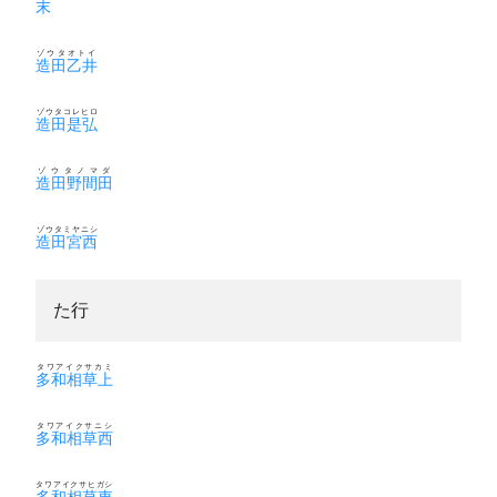
末
ゾウタオトイ
造田乙井
ゾウタコレヒロ
造田是弘
ゾウタノマダ
造田野間田
ゾウタミヤニシ
造田宮西
た行
タワアイクサカミ
多和相草上
タワアイクサニシ
多和相草西
タワアイクサヒガシ
多和相草東