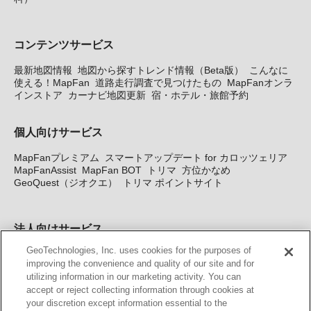
コンテンツサービス
最新地図情報
地図から探すトレンド情報（Beta版）
こんなに
使える！MapFan
道路走行調査で見つけたもの
MapFanオンラ
インストア
カーナビ地図更新
宿・ホテル・旅館予約
個人向けサービス
MapFanプレミアム
スマートアップデート for カロッツェリア
MapFanAssist
MapFan BOT
トリマ
方位かなめ
GeoQuest（ジオクエ）
トリマ ポイントサイト
法人向けサービス
GeoTechnologies, Inc. uses cookies for the purposes of
法人向け地図・位置情報サービス
WEBサイト・システム向け地
improving the convenience and quality of our site and for
図API
Windows PC向け地図開発キット
MapFan DB
住所確認
utilizing information in our marketing activity. You can
サービス
MAP WORLD+
トリマ広告
Geo-Research
スグロ
accept or reject collecting information through cookies at
ジ
your discretion except information essential to the